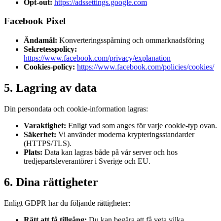
Opt-out:
https://adssettings.google.com
Facebook Pixel
Ändamål:
Konverteringsspårning och ommarknadsföring
Sekretesspolicy:
https://www.facebook.com/privacy/explanation
Cookies-policy:
https://www.facebook.com/policies/cookies/
5. Lagring av data
Din persondata och cookie-information lagras:
Varaktighet:
Enligt vad som anges för varje cookie-typ ovan.
Säkerhet:
Vi använder moderna krypteringsstandarder
(HTTPS/TLS).
Plats:
Data kan lagras både på vår server och hos
tredjepartsleverantörer i Sverige och EU.
6. Dina rättigheter
Enligt GDPR har du följande rättigheter:
Rätt att få tillgång:
Du kan begära att få veta vilka