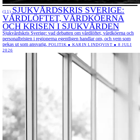
SJUKVÅRDSKRIS SVERIGE:
(11)
VÅRDLÖFTET, VÅRDKÖERNA
OCH KRISEN I SJUKVÅRDEN
Sjukvårdskris Sverige: vad debatten om vårdlöftet, vårdköerna och
personalbristen i regionerna egentligen handlar om, och vem som
pekas ut som ansvarig.
POLITIK ● KARIN LINDQVIST ● 8 JULI
2026