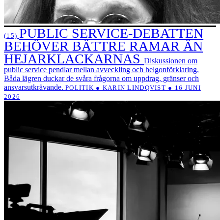
PUBLIC SERVICE-DEBATTEN
(15)
BEHÖVER BÄTTRE RAMAR ÄN
HEJARKLACKARNAS
Diskussionen om
public service pendlar mellan avveckling och helgonförklaring.
Båda lägren duckar de svåra frågorna om uppdrag, gränser och
ansvarsutkrävande.
POLITIK ● KARIN LINDQVIST ● 16 JUNI
2026