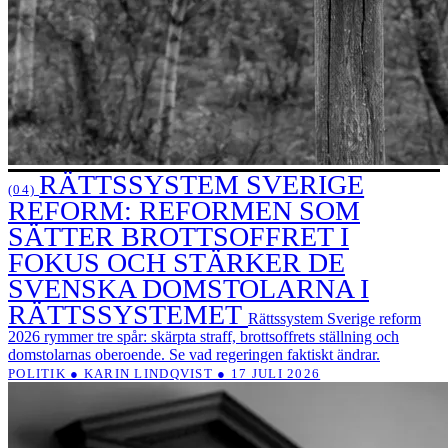
RÄTTSSYSTEM SVERIGE
(04)
REFORM: REFORMEN SOM
SÄTTER BROTTSOFFRET I
FOKUS OCH STÄRKER DE
SVENSKA DOMSTOLARNA I
RÄTTSSYSTEMET
Rättssystem Sverige reform
2026 rymmer tre spår: skärpta straff, brottsoffrets ställning och
domstolarnas oberoende. Se vad regeringen faktiskt ändrar.
POLITIK ● KARIN LINDQVIST ● 17 JULI 2026