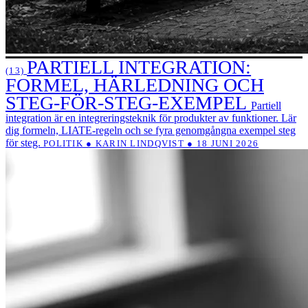
PARTIELL INTEGRATION:
(13)
FORMEL, HÄRLEDNING OCH
STEG-FÖR-STEG-EXEMPEL
Partiell
integration är en integreringsteknik för produkter av funktioner. Lär
dig formeln, LIATE-regeln och se fyra genomgångna exempel steg
för steg.
POLITIK ● KARIN LINDQVIST ● 18 JUNI 2026