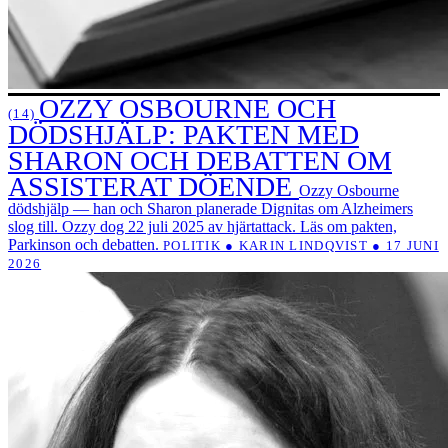
OZZY OSBOURNE OCH
(14)
DÖDSHJÄLP: PAKTEN MED
SHARON OCH DEBATTEN OM
ASSISTERAT DÖENDE
Ozzy Osbourne
dödshjälp — han och Sharon planerade Dignitas om Alzheimers
slog till. Ozzy dog 22 juli 2025 av hjärtattack. Läs om pakten,
Parkinson och debatten.
POLITIK ● KARIN LINDQVIST ● 17 JUNI
2026