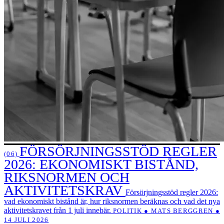
FÖRSÖRJNINGSSTÖD REGLER
(06)
2026: EKONOMISKT BISTÅND,
RIKSNORMEN OCH
AKTIVITETSKRAV
Försörjningsstöd regler 2026:
vad ekonomiskt bistånd är, hur riksnormen beräknas och vad det nya
aktivitetskravet från 1 juli innebär.
POLITIK ● MATS BERGGREN ●
14 JULI 2026