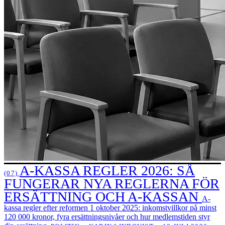
A-KASSA REGLER 2026: SÅ
(07)
FUNGERAR NYA REGLERNA FÖR
ERSÄTTNING OCH A-KASSAN
A-
kassa regler efter reformen 1 oktober 2025: inkomstvillkor på minst
120 000 kronor, fyra ersättningsnivåer och hur medlemstiden styr