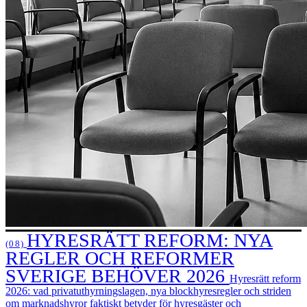
HYRESRÄTT REFORM: NYA
(08)
REGLER OCH REFORMER
SVERIGE BEHÖVER 2026
Hyresrätt reform
2026: vad privatuthyrningslagen, nya blockhyresregler och striden
om marknadshyror faktiskt betyder för hyresgäster och