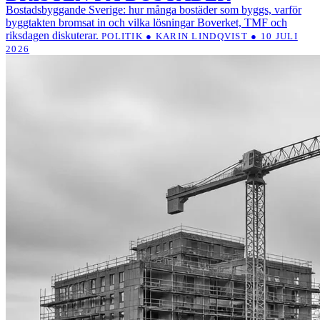
Bostadsbyggande Sverige: hur många bostäder som byggs, varför
byggtakten bromsat in och vilka lösningar Boverket, TMF och
riksdagen diskuterar.
POLITIK ● KARIN LINDQVIST ● 10 JULI
2026