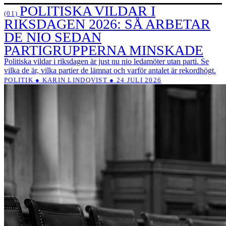
POLITISKA VILDAR I
(01)
RIKSDAGEN 2026: SÅ ARBETAR
DE NIO SEDAN
PARTIGRUPPERNA MINSKADE
Politiska vildar i riksdagen är just nu nio ledamöter utan parti. Se
vilka de är, vilka partier de lämnat och varför antalet är rekordhögt.
POLITIK ● KARIN LINDQVIST ● 24 JULI 2026