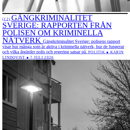
GÄNGKRIMINALITET
(12)
SVERIGE: RAPPORTEN FRÅN
POLISEN OM KRIMINELLA
NÄTVERK
Gängkriminalitet Sverige: polisens rapport
visar hur många som är aktiva i kriminella nätverk, hur de fungerar
och vilka åtgärder polis och regering satsar på.
POLITIK ● KARIN
LINDQVIST ● 7 JULI 2026