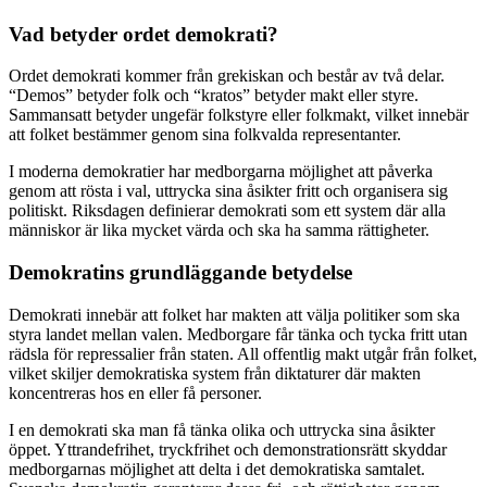
Vad betyder ordet demokrati?
Ordet demokrati kommer från grekiskan och består av två delar.
“Demos” betyder folk och “kratos” betyder makt eller styre.
Sammansatt betyder ungefär folkstyre eller folkmakt, vilket innebär
att folket bestämmer genom sina folkvalda representanter.
I moderna demokratier har medborgarna möjlighet att påverka
genom att rösta i val, uttrycka sina åsikter fritt och organisera sig
politiskt. Riksdagen definierar demokrati som ett system där alla
människor är lika mycket värda och ska ha samma rättigheter.
Demokratins grundläggande betydelse
Demokrati innebär att folket har makten att välja politiker som ska
styra landet mellan valen. Medborgare får tänka och tycka fritt utan
rädsla för repressalier från staten. All offentlig makt utgår från folket,
vilket skiljer demokratiska system från diktaturer där makten
koncentreras hos en eller få personer.
I en demokrati ska man få tänka olika och uttrycka sina åsikter
öppet. Yttrandefrihet, tryckfrihet och demonstrationsrätt skyddar
medborgarnas möjlighet att delta i det demokratiska samtalet.