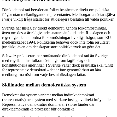
Direkt demokrati betyder att folket bestämmer direkt om politiska
frågor utan mellanliggande representanter. Medborgarna röstar själva
i varje viktig fråga istället för att delegera besluten till valda politiker.
Sverige har inslag av direkt demokrati genom folkomröstningar,
även om dessa är rådgivande snarare än bindande. Riksdagen och
regeringen kan anordna folkomröstningar i viktiga frågor, som EU-
medlemskapet 1994. Politikerna behöver dock inte följa resultatet
juridiskt, även om det skapar stort politiskt tryck att göra det.
Schweiz praktiserar mer omfattande direkt demokrati än Sverige,
med regelbundna folkomröstningar om lagförslag och
konstitutionella ändringar. I Sverige väger dock praktiska skäl tungt
för representativ demokrati - det är inte genomförbart att låta
medborgarna rösta om varje beslut riksdagen fattar.
Skillnader mellan demokratiska system
Demokratiska system varierar mellan indirekt demokrati
(representativ) och system med starkare inslag av direkt inflytande.
Representativa demokratier dominerar i större länder där
direktdemokratiska processer blir opraktiska.