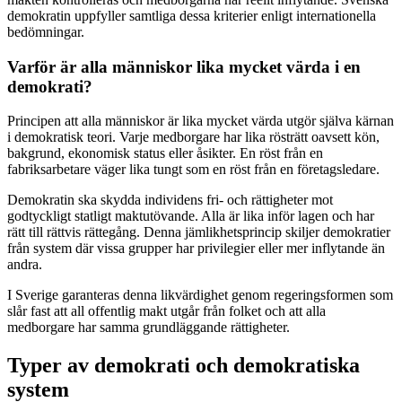
demokratin uppfyller samtliga dessa kriterier enligt internationella
bedömningar.
Varför är alla människor lika mycket värda i en
demokrati?
Principen att alla människor är lika mycket värda utgör själva kärnan
i demokratisk teori. Varje medborgare har lika rösträtt oavsett kön,
bakgrund, ekonomisk status eller åsikter. En röst från en
fabriksarbetare väger lika tungt som en röst från en företagsledare.
Demokratin ska skydda individens fri- och rättigheter mot
godtyckligt statligt maktutövande. Alla är lika inför lagen och har
rätt till rättvis rättegång. Denna jämlikhetsprincip skiljer demokratier
från system där vissa grupper har privilegier eller mer inflytande än
andra.
I Sverige garanteras denna likvärdighet genom regeringsformen som
slår fast att all offentlig makt utgår från folket och att alla
medborgare har samma grundläggande rättigheter.
Typer av demokrati och demokratiska
system