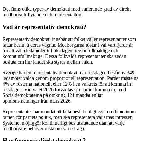
Det finns olika typer av demokrati med varierande grad av direkt
medborgarinflytande och representation.
Vad är representativ demokrati?
Representativ demokrati innebär att folket väljer representanter som
fattar beslut å deras vägnar. Medborgarna röstar i val vart fjärde år
för att välja ledamöter till riksdagen, regionfullmäktige och
kommunfullmäktige. Dessa folkvalda representanter ska sedan
besluta om hur landet ska styras mellan valen.
Sverige har en representativ demokrati där riksdagen består av 349
ledamöter valda genom proportionell representation. Partier måste nå
4% av rösterna nationellt eller 12% i en valkrets för att komma in i
riksdagen. Vid valet 2026 förväntas sju partier komma in, med
Socialdemokraterna på omkring 121 mandat enligt
opinionsmätningar från mars 2026.
Representanter har mandat att fatta beslut enligt eget omdöme inom
ramen för partiets politik, men ska representera väljarnas intressen.
Systemet möjliggör kontinuerligt beslutsfattande utan att varje
medborgare behöver rösta om varje fråga.
Hur fungerar direkt demokrati?