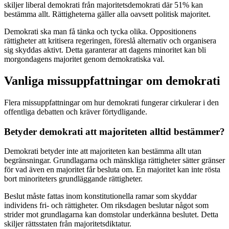
skiljer liberal demokrati från majoritetsdemokrati där 51% kan
bestämma allt. Rättigheterna gäller alla oavsett politisk majoritet.
Demokrati ska man få tänka och tycka olika. Oppositionens
rättigheter att kritisera regeringen, föreslå alternativ och organisera
sig skyddas aktivt. Detta garanterar att dagens minoritet kan bli
morgondagens majoritet genom demokratiska val.
Vanliga missuppfattningar om demokrati
Flera missuppfattningar om hur demokrati fungerar cirkulerar i den
offentliga debatten och kräver förtydligande.
Betyder demokrati att majoriteten alltid bestämmer?
Demokrati betyder inte att majoriteten kan bestämma allt utan
begränsningar. Grundlagarna och mänskliga rättigheter sätter gränser
för vad även en majoritet får besluta om. En majoritet kan inte rösta
bort minoriteters grundläggande rättigheter.
Beslut måste fattas inom konstitutionella ramar som skyddar
individens fri- och rättigheter. Om riksdagen beslutar något som
strider mot grundlagarna kan domstolar underkänna beslutet. Detta
skiljer rättsstaten från majoritetsdiktatur.