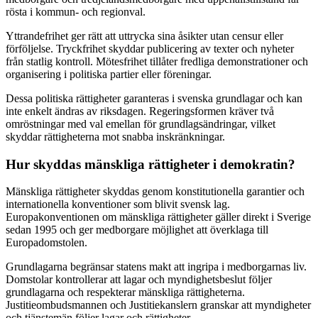
rösta i kommun- och regionval.
Yttrandefrihet ger rätt att uttrycka sina åsikter utan censur eller
förföljelse. Tryckfrihet skyddar publicering av texter och nyheter
från statlig kontroll. Mötesfrihet tillåter fredliga demonstrationer och
organisering i politiska partier eller föreningar.
Dessa politiska rättigheter garanteras i svenska grundlagar och kan
inte enkelt ändras av riksdagen. Regeringsformen kräver två
omröstningar med val emellan för grundlagsändringar, vilket
skyddar rättigheterna mot snabba inskränkningar.
Hur skyddas mänskliga rättigheter i demokratin?
Mänskliga rättigheter skyddas genom konstitutionella garantier och
internationella konventioner som blivit svensk lag.
Europakonventionen om mänskliga rättigheter gäller direkt i Sverige
sedan 1995 och ger medborgare möjlighet att överklaga till
Europadomstolen.
Grundlagarna begränsar statens makt att ingripa i medborgarnas liv.
Domstolar kontrollerar att lagar och myndighetsbeslut följer
grundlagarna och respekterar mänskliga rättigheterna.
Justitieombudsmannen och Justitiekanslern granskar att myndigheter
och tjänstemän följer lagar och rättigheter.