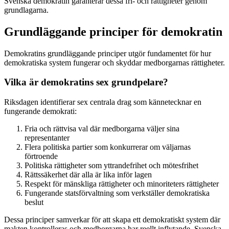
Svenska demokratin garanterar dessa fri- och rättigheter genom
grundlagarna.
Grundläggande principer för demokratin
Demokratins grundläggande principer utgör fundamentet för hur
demokratiska system fungerar och skyddar medborgarnas rättigheter.
Vilka är demokratins sex grundpelare?
Riksdagen identifierar sex centrala drag som kännetecknar en
fungerande demokrati:
Fria och rättvisa val där medborgarna väljer sina
representanter
Flera politiska partier som konkurrerar om väljarnas
förtroende
Politiska rättigheter som yttrandefrihet och mötesfrihet
Rättssäkerhet där alla är lika inför lagen
Respekt för mänskliga rättigheter och minoriteters rättigheter
Fungerande statsförvaltning som verkställer demokratiska
beslut
Dessa principer samverkar för att skapa ett demokratiskt system där
makten kontrolleras och medborgarna har reellt inflytande. Svenska