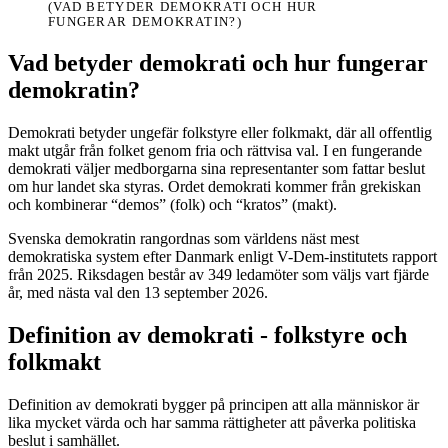
(VAD BETYDER DEMOKRATI OCH HUR
FUNGERAR DEMOKRATIN?)
Vad betyder demokrati och hur fungerar
demokratin?
Demokrati betyder ungefär folkstyre eller folkmakt, där all offentlig
makt utgår från folket genom fria och rättvisa val. I en fungerande
demokrati väljer medborgarna sina representanter som fattar beslut
om hur landet ska styras. Ordet demokrati kommer från grekiskan
och kombinerar “demos” (folk) och “kratos” (makt).
Svenska demokratin rangordnas som världens näst mest
demokratiska system efter Danmark enligt V-Dem-institutets rapport
från 2025. Riksdagen består av 349 ledamöter som väljs vart fjärde
år, med nästa val den 13 september 2026.
Definition av demokrati - folkstyre och
folkmakt
Definition av demokrati bygger på principen att alla människor är
lika mycket värda och har samma rättigheter att påverka politiska
beslut i samhället.