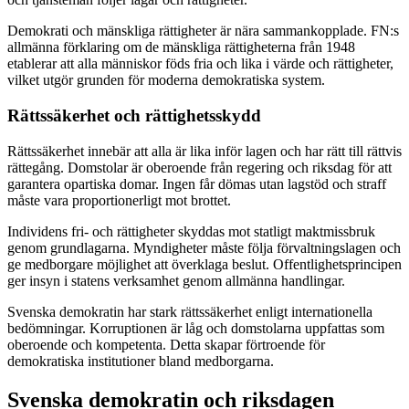
Demokrati och mänskliga rättigheter är nära sammankopplade. FN:s
allmänna förklaring om de mänskliga rättigheterna från 1948
etablerar att alla människor föds fria och lika i värde och rättigheter,
vilket utgör grunden för moderna demokratiska system.
Rättssäkerhet och rättighetsskydd
Rättssäkerhet innebär att alla är lika inför lagen och har rätt till rättvis
rättegång. Domstolar är oberoende från regering och riksdag för att
garantera opartiska domar. Ingen får dömas utan lagstöd och straff
måste vara proportionerligt mot brottet.
Individens fri- och rättigheter skyddas mot statligt maktmissbruk
genom grundlagarna. Myndigheter måste följa förvaltningslagen och
ge medborgare möjlighet att överklaga beslut. Offentlighetsprincipen
ger insyn i statens verksamhet genom allmänna handlingar.
Svenska demokratin har stark rättssäkerhet enligt internationella
bedömningar. Korruptionen är låg och domstolarna uppfattas som
oberoende och kompetenta. Detta skapar förtroende för
demokratiska institutioner bland medborgarna.
Svenska demokratin och riksdagen