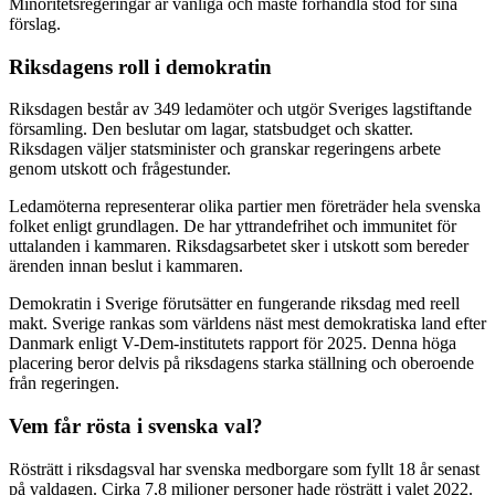
Minoritetsregeringar är vanliga och måste förhandla stöd för sina
förslag.
Riksdagens roll i demokratin
Riksdagen består av 349 ledamöter och utgör Sveriges lagstiftande
församling. Den beslutar om lagar, statsbudget och skatter.
Riksdagen väljer statsminister och granskar regeringens arbete
genom utskott och frågestunder.
Ledamöterna representerar olika partier men företräder hela svenska
folket enligt grundlagen. De har yttrandefrihet och immunitet för
uttalanden i kammaren. Riksdagsarbetet sker i utskott som bereder
ärenden innan beslut i kammaren.
Demokratin i Sverige förutsätter en fungerande riksdag med reell
makt. Sverige rankas som världens näst mest demokratiska land efter
Danmark enligt V-Dem-institutets rapport för 2025. Denna höga
placering beror delvis på riksdagens starka ställning och oberoende
från regeringen.
Vem får rösta i svenska val?
Rösträtt i riksdagsval har svenska medborgare som fyllt 18 år senast
på valdagen. Cirka 7,8 miljoner personer hade rösträtt i valet 2022.