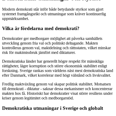
Modern demokrati står inför både betydande styrkor som gjort
systemet framgångsrikt och utmaningar som kräver kontinuerlig
uppmärksamhet.
Vilka är fördelarna med demokrati?
Demokratier ger medborgare möjlighet att påverka samhällets
utveckling genom fria val och politiskt deltagande. Makten
kontrolleras genom val, maktdelning och rättsstaten, vilket minskar
risk för maktmissbruk jämfört med diktaturer.
Demokratiska länder har generellt högre respekt för mänskliga
rättigheter, lägre korruption och större ekonomisk stabilitet enligt
forskning. Sverige rankas som världens näst mest demokratiska land
efter Danmark, vilket korrelerar med högt välstånd och livskvalitet.
Fredlig maktväxling genom val skapar politisk stabilitet. Motsatsen
till demokrati - diktatur - saknar dessa mekanismer och koncentrerar
makten hos få. Historiskt har demokratier visat större resiliens under
kriser genom legitimitet och medborgarstöd.
Demokratiska utmaningar i Sverige och globalt