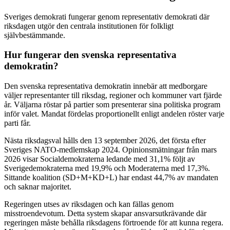
Sveriges demokrati fungerar genom representativ demokrati där
riksdagen utgör den centrala institutionen för folkligt
självbestämmande.
Hur fungerar den svenska representativa
demokratin?
Den svenska representativa demokratin innebär att medborgare
väljer representanter till riksdag, regioner och kommuner vart fjärde
år. Väljarna röstar på partier som presenterar sina politiska program
inför valet. Mandat fördelas proportionellt enligt andelen röster varje
parti får.
Nästa riksdagsval hålls den 13 september 2026, det första efter
Sveriges NATO-medlemskap 2024. Opinionsmätningar från mars
2026 visar Socialdemokraterna ledande med 31,1% följt av
Sverigedemokraterna med 19,9% och Moderaterna med 17,3%.
Sittande koalition (SD+M+KD+L) har endast 44,7% av mandaten
och saknar majoritet.
Regeringen utses av riksdagen och kan fällas genom
misstroendevotum. Detta system skapar ansvarsutkrävande där
regeringen måste behålla riksdagens förtroende för att kunna regera.