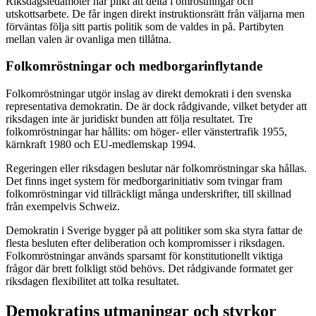
Riksdagsledamöter har plikt att delta i omröstningar och
utskottsarbete. De får ingen direkt instruktionsrätt från väljarna men
förväntas följa sitt partis politik som de valdes in på. Partibyten
mellan valen är ovanliga men tillåtna.
Folkomröstningar och medborgarinflytande
Folkomröstningar utgör inslag av direkt demokrati i den svenska
representativa demokratin. De är dock rådgivande, vilket betyder att
riksdagen inte är juridiskt bunden att följa resultatet. Tre
folkomröstningar har hållits: om höger- eller vänstertrafik 1955,
kärnkraft 1980 och EU-medlemskap 1994.
Regeringen eller riksdagen beslutar när folkomröstningar ska hållas.
Det finns inget system för medborgarinitiativ som tvingar fram
folkomröstningar vid tillräckligt många underskrifter, till skillnad
från exempelvis Schweiz.
Demokratin i Sverige bygger på att politiker som ska styra fattar de
flesta besluten efter deliberation och kompromisser i riksdagen.
Folkomröstningar används sparsamt för konstitutionellt viktiga
frågor där brett folkligt stöd behövs. Det rådgivande formatet ger
riksdagen flexibilitet att tolka resultatet.
Demokratins utmaningar och styrkor