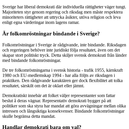
Sverige har liberal demokrati där individuella rättigheter väger tungt.
Majoriteten styr genom regering och riksdag men måste respektera
minoriteters rättigheter att uttrycka åsikter, utöva religion och leva
enligt egna värderingar inom lagens ramar.
Är folkomröstningar bindande i Sverige?
Folkomröstningar i Sverige är rådgivande, inte bindande. Riksdagen
och regeringen behöver inte juridiskt följa resultatet, även om det
skapar stort politiskt tryck. Detta skiljer svensk demokrati från länder
med bindande folkomröstningar.
De tre folkomröstningarna i svensk historia - trafik 1955, kärnkraft
1980 och EU-medlemskap 1994 - har alla följts av riksdagen i
praktiken. Den rådgivande karaktären ger dock flexibilitet att tolka
resultatet, särskilt om det är oklart eller jämnt.
Demokratiskt innebär att folket väljer representanter som fattar
beslut å deras vägnar. Representativ demokrati bygger på att
politiker som ska styra har mandat att göra avvägningar mellan olika
intressen och långsiktiga konsekvenser. Bindande folkomröstningar
skulle begränsa detta mandat.
Handlar demokrati bara om val?