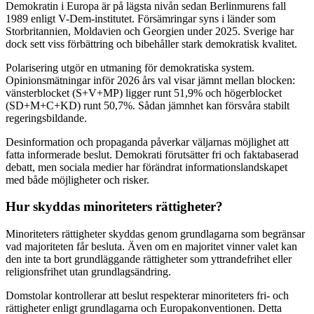
Demokratin i Europa är på lägsta nivån sedan Berlinmurens fall
1989 enligt V-Dem-institutet. Försämringar syns i länder som
Storbritannien, Moldavien och Georgien under 2025. Sverige har
dock sett viss förbättring och bibehåller stark demokratisk kvalitet.
Polarisering utgör en utmaning för demokratiska system.
Opinionsmätningar inför 2026 års val visar jämnt mellan blocken:
vänsterblocket (S+V+MP) ligger runt 51,9% och högerblocket
(SD+M+C+KD) runt 50,7%. Sådan jämnhet kan försvåra stabilt
regeringsbildande.
Desinformation och propaganda påverkar väljarnas möjlighet att
fatta informerade beslut. Demokrati förutsätter fri och faktabaserad
debatt, men sociala medier har förändrat informationslandskapet
med både möjligheter och risker.
Hur skyddas minoriteters rättigheter?
Minoriteters rättigheter skyddas genom grundlagarna som begränsar
vad majoriteten får besluta. Även om en majoritet vinner valet kan
den inte ta bort grundläggande rättigheter som yttrandefrihet eller
religionsfrihet utan grundlagsändring.
Domstolar kontrollerar att beslut respekterar minoriteters fri- och
rättigheter enligt grundlagarna och Europakonventionen. Detta