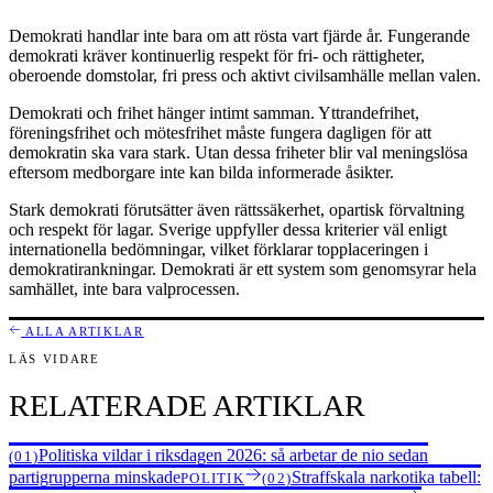
Demokrati handlar inte bara om att rösta vart fjärde år. Fungerande
demokrati kräver kontinuerlig respekt för fri- och rättigheter,
oberoende domstolar, fri press och aktivt civilsamhälle mellan valen.
Demokrati och frihet hänger intimt samman. Yttrandefrihet,
föreningsfrihet och mötesfrihet måste fungera dagligen för att
demokratin ska vara stark. Utan dessa friheter blir val meningslösa
eftersom medborgare inte kan bilda informerade åsikter.
Stark demokrati förutsätter även rättssäkerhet, opartisk förvaltning
och respekt för lagar. Sverige uppfyller dessa kriterier väl enligt
internationella bedömningar, vilket förklarar topplaceringen i
demokratirankningar. Demokrati är ett system som genomsyrar hela
samhället, inte bara valprocessen.
ALLA ARTIKLAR
LÄS VIDARE
RELATERADE ARTIKLAR
Politiska vildar i riksdagen 2026: så arbetar de nio sedan
(01)
partigrupperna minskade
Straffskala narkotika tabell:
POLITIK
(02)