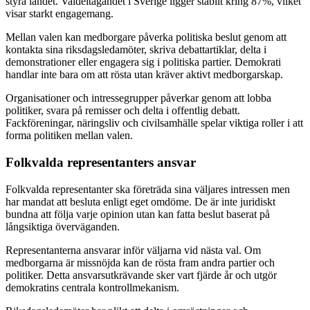
styra landet. Valdeltagandet i Sverige ligger stabilt kring 87%, vilket
visar starkt engagemang.
Mellan valen kan medborgare påverka politiska beslut genom att
kontakta sina riksdagsledamöter, skriva debattartiklar, delta i
demonstrationer eller engagera sig i politiska partier. Demokrati
handlar inte bara om att rösta utan kräver aktivt medborgarskap.
Organisationer och intressegrupper påverkar genom att lobba
politiker, svara på remisser och delta i offentlig debatt.
Fackföreningar, näringsliv och civilsamhälle spelar viktiga roller i att
forma politiken mellan valen.
Folkvalda representanters ansvar
Folkvalda representanter ska företräda sina väljares intressen men
har mandat att besluta enligt eget omdöme. De är inte juridiskt
bundna att följa varje opinion utan kan fatta beslut baserat på
långsiktiga överväganden.
Representanterna ansvarar inför väljarna vid nästa val. Om
medborgarna är missnöjda kan de rösta fram andra partier och
politiker. Detta ansvarsutkrävande sker vart fjärde år och utgör
demokratins centrala kontrollmekanism.