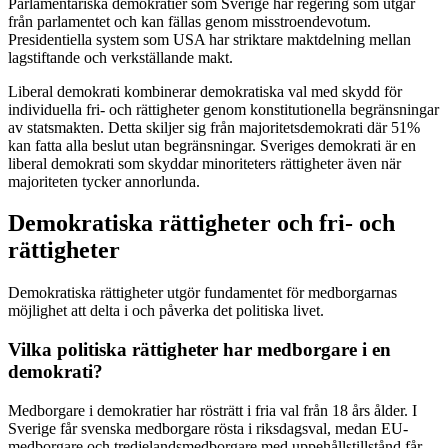
Parlamentariska demokratier som Sverige har regering som utgår
från parlamentet och kan fällas genom misstroendevotum.
Presidentiella system som USA har striktare maktdelning mellan
lagstiftande och verkställande makt.
Liberal demokrati kombinerar demokratiska val med skydd för
individuella fri- och rättigheter genom konstitutionella begränsningar
av statsmakten. Detta skiljer sig från majoritetsdemokrati där 51%
kan fatta alla beslut utan begränsningar. Sveriges demokrati är en
liberal demokrati som skyddar minoriteters rättigheter även när
majoriteten tycker annorlunda.
Demokratiska rättigheter och fri- och
rättigheter
Demokratiska rättigheter utgör fundamentet för medborgarnas
möjlighet att delta i och påverka det politiska livet.
Vilka politiska rättigheter har medborgare i en
demokrati?
Medborgare i demokratier har rösträtt i fria val från 18 års ålder. I
Sverige får svenska medborgare rösta i riksdagsval, medan EU-
medborgare och tredjelandsmedborgare med uppehållstillstånd får