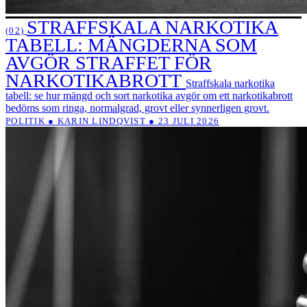
STRAFFSKALA NARKOTIKA
(02)
TABELL: MÄNGDERNA SOM
AVGÖR STRAFFET FÖR
NARKOTIKABROTT
Straffskala narkotika
tabell: se hur mängd och sort narkotika avgör om ett narkotikabrott
bedöms som ringa, normalgrad, grovt eller synnerligen grovt.
POLITIK ● KARIN LINDQVIST ● 23 JULI 2026