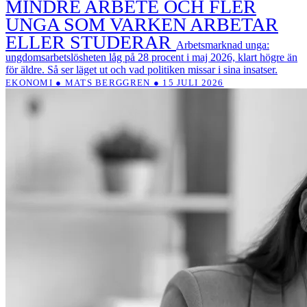
MINDRE ARBETE OCH FLER
UNGA SOM VARKEN ARBETAR
ELLER STUDERAR
Arbetsmarknad unga:
ungdomsarbetslösheten låg på 28 procent i maj 2026, klart högre än
för äldre. Så ser läget ut och vad politiken missar i sina insatser.
EKONOMI ● MATS BERGGREN ● 15 JULI 2026