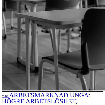
ARBETSMARKNAD UNGA:
(10)
HÖGRE ARBETSLÖSHET,