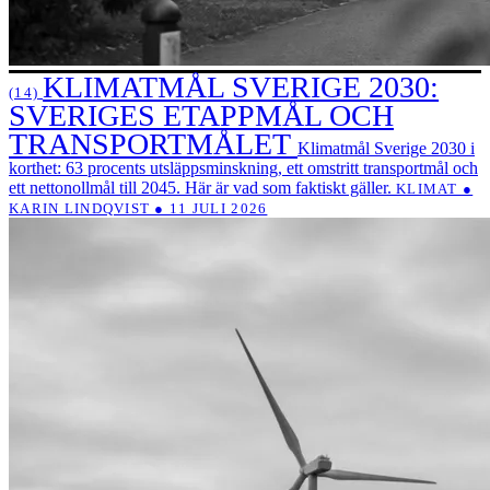
KLIMATMÅL SVERIGE 2030:
(14)
SVERIGES ETAPPMÅL OCH
TRANSPORTMÅLET
Klimatmål Sverige 2030 i
korthet: 63 procents utsläppsminskning, ett omstritt transportmål och
ett nettonollmål till 2045. Här är vad som faktiskt gäller.
KLIMAT ●
KARIN LINDQVIST ● 11 JULI 2026