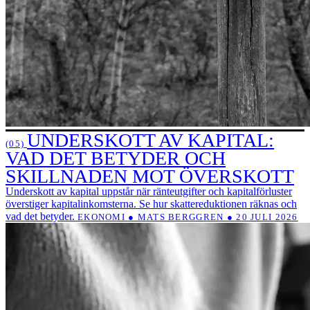
UNDERSKOTT AV KAPITAL:
(05)
VAD DET BETYDER OCH
SKILLNADEN MOT ÖVERSKOTT
Underskott av kapital uppstår när ränteutgifter och kapitalförluster
överstiger kapitalinkomsterna. Se hur skattereduktionen räknas och
vad det betyder.
EKONOMI ● MATS BERGGREN ● 20 JULI 2026