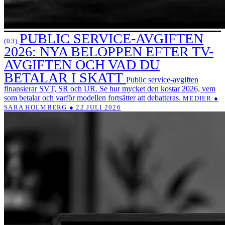
PUBLIC SERVICE-AVGIFTEN
(03)
2026: NYA BELOPPEN EFTER TV-
AVGIFTEN OCH VAD DU
BETALAR I SKATT
Public service-avgiften
finansierar SVT, SR och UR. Se hur mycket den kostar 2026, vem
som betalar och varför modellen fortsätter att debatteras.
MEDIER ●
SARA HOLMBERG ● 22 JULI 2026