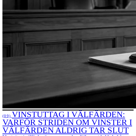
VINSTUTTAG I VÄLFÄRDEN:
(09)
VARFÖR STRIDEN OM VINSTER I
VÄLFÄRDEN ALDRIG TAR SLUT