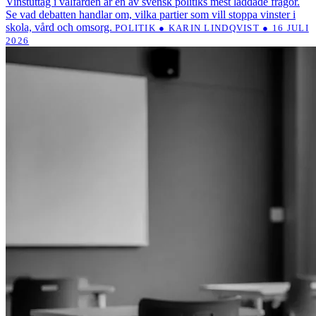
Vinstuttag i välfärden är en av svensk politiks mest laddade frågor.
Se vad debatten handlar om, vilka partier som vill stoppa vinster i
skola, vård och omsorg.
POLITIK ● KARIN LINDQVIST ● 16 JULI
2026