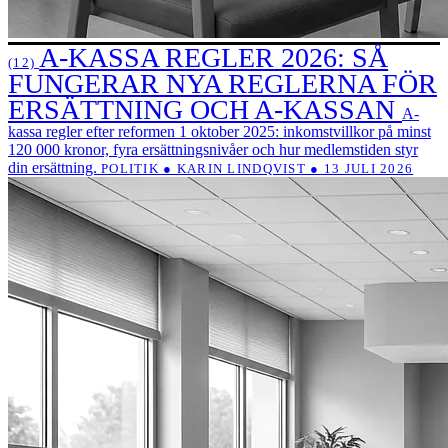
A-KASSA REGLER 2026: SÅ
(12)
FUNGERAR NYA REGLERNA FÖR
ERSÄTTNING OCH A-KASSAN
A-
kassa regler efter reformen 1 oktober 2025: inkomstvillkor på minst
120 000 kronor, fyra ersättningsnivåer och hur medlemstiden styr
din ersättning.
POLITIK ● KARIN LINDQVIST ● 13 JULI 2026