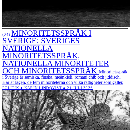
MINORITETSSPRÅK I
(04)
SVERIGE: SVERIGES
NATIONELLA
MINORITETSSPRÅK,
NATIONELLA MINORITETER
OCH MINORITETSSPRÅK
Minoritetsspråk
i Sverige är samiska, finska, meänkieli, romani chib och jiddisch.
Här är lagen, de fem minoriteterna och vilka rättigheter som gäller.
POLITIK ● KARIN LINDQVIST ● 21 JULI 2026