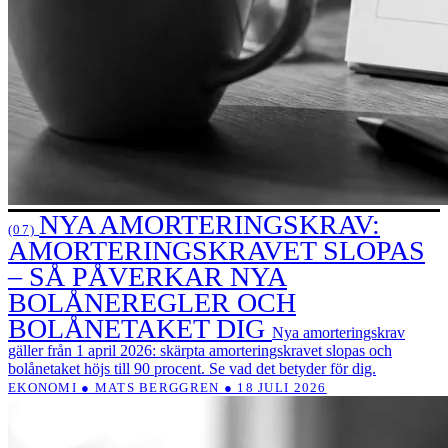
NYA AMORTERINGSKRAV:
(07)
AMORTERINGSKRAVET SLOPAS
– SÅ PÅVERKAR NYA
BOLÅNEREGLER OCH
BOLÅNETAKET DIG
Nya amorteringskrav
gäller från 1 april 2026: skärpta amorteringskravet slopas och
bolånetaket höjs till 90 procent. Se vad det betyder för dig.
EKONOMI ● MATS BERGGREN ● 18 JULI 2026