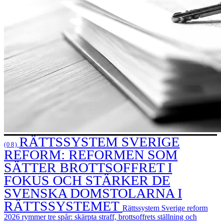
RÄTTSSYSTEM SVERIGE
(08)
REFORM: REFORMEN SOM
SÄTTER BROTTSOFFRET I
FOKUS OCH STÄRKER DE
SVENSKA DOMSTOLARNA I
RÄTTSSYSTEMET
Rättssystem Sverige reform
2026 rymmer tre spår: skärpta straff, brottsoffrets ställning och