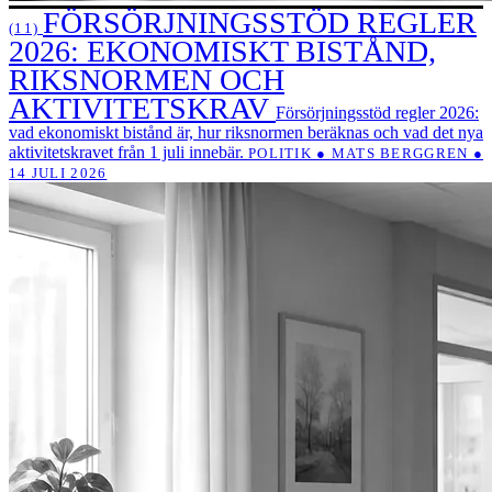
FÖRSÖRJNINGSSTÖD REGLER
(11)
2026: EKONOMISKT BISTÅND,
RIKSNORMEN OCH
AKTIVITETSKRAV
Försörjningsstöd regler 2026:
vad ekonomiskt bistånd är, hur riksnormen beräknas och vad det nya
aktivitetskravet från 1 juli innebär.
POLITIK ● MATS BERGGREN ●
14 JULI 2026