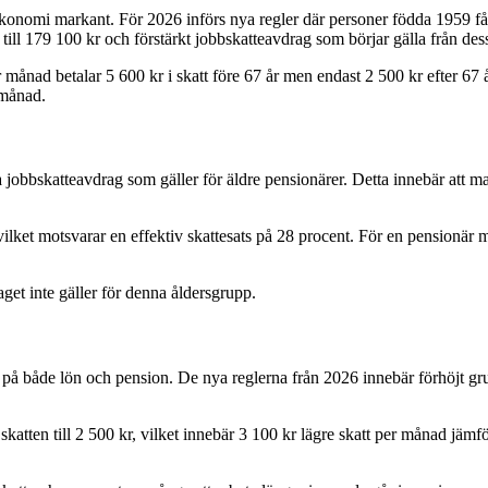
ekonomi markant. För 2026 införs nya regler där personer födda 1959 får
 till 179 100 kr och förstärkt jobbskatteavdrag som börjar gälla från des
månad betalar 5 600 kr i skatt före 67 år men endast 2 500 kr efter 67
 månad.
jobbskatteavdrag som gäller för äldre pensionärer. Detta innebär att marg
vilket motsvarar en effektiv skattesats på 28 procent. För en pensionär
aget inte gäller för denna åldersgrupp.
tt på både lön och pension. De nya reglerna från 2026 innebär förhöjt g
tten till 2 500 kr, vilket innebär 3 100 kr lägre skatt per månad jämfö