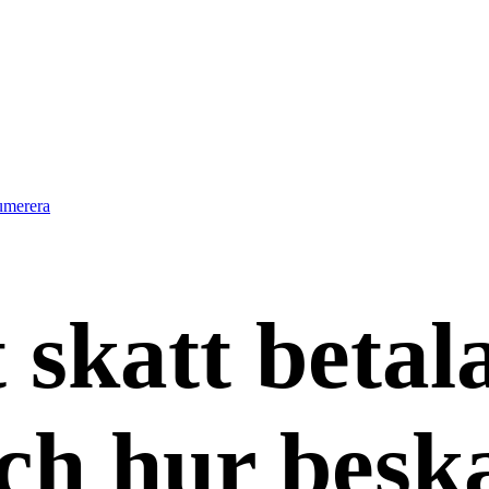
umerera
 skatt beta
ch hur besk