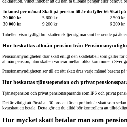
deklaration, vilket innebär att du kan få tillbaka pengar eller behöva b
Inkomst per månad
Skatt på pension till år du fyller 66
Skatt på 
20 000 kr
5 600 kr
2 500 kr
30 000 kr
9 200 kr
6 200 kr
Tabellen visar tydligt hur skatten skiljer sig markant beroende på ålde
Hur beskattas allmän pension från Pensionsmyndigh
Pensionsmyndigheten drar skatt enligt den skattetabell som gäller för 
allmän pension, utan skatten varierar mellan olika kommuner i Sverig
Pensionsmyndigheten ser till att rätt skatt dras varje månad baserat på u
Hur beskattas tjänstepension och privat pensionsspa
Tjänstepension och privat pensionssparande som IPS och privat pensio
Det är viktigt att förstå att 30 procent är en preliminär skatt som seda
kvarskatt att betala. Detta gör att du alltid bör kontrollera att tillräckl
Hur mycket skatt betalar man som pensionä