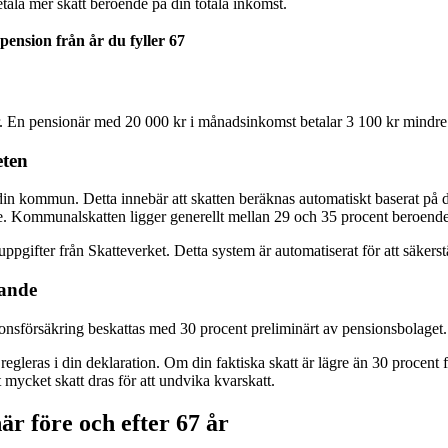
etala mer skatt beroende på din totala inkomst.
pension från år du fyller 67
r. En pensionär med 20 000 kr i månadsinkomst betalar 3 100 kr mindre i 
eten
din kommun. Detta innebär att skatten beräknas automatiskt baserat på d
e. Kommunalskatten ligger generellt mellan 29 och 35 procent beroende
ppgifter från Skatteverket. Detta system är automatiserat för att säkerstä
rande
nsförsäkring beskattas med 30 procent preliminärt av pensionsbolaget. D
n regleras i din deklaration. Om din faktiska skatt är lägre än 30 procent
igt mycket skatt dras för att undvika kvarskatt.
r före och efter 67 år