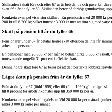
Skillnaden i skatt före och efter 67 år är betydande och påverkar din 
skatt från år de fyller 68. Skillnaden beror på förhöjt grundavdrag upp
Konkreta exempel visar stor skillnad: En pensionär med 20 000 kr per 
200 kr till 6 200 kr, vilket innebär 3 000 kr mer att röra sig med varje
Skatt på pension till år du fyller 66
Pensionärer under 67 år betalar högre skatt eftersom de inte får samma 
arbetande personer.
En pensionär med 20 000 kr per månad betalar cirka 5 600 kr i skatt, 
motsvarande ungefär 31 procent i effektiv skatt.
Denna högre skatt före 67 år beror på att det förstärkta jobbskatteavdr
Lägre skatt på pension från år du fyller 67
Från år du fyller 67 (född 1959) eller 68 (född 1960) gäller lägre ska
till 8 procent för arbetsinkomster upp till 359 000 kr per år.
Konkreta exempel visar betydelsen: Vid 20 000 kr per månad sjunker ska
alltså 3 000 kr lägre per månad.