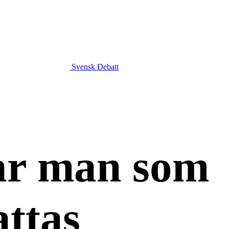
Svensk Debatt
lar man som
attas