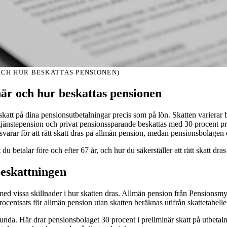
CH HUR BESKATTAS PENSIONEN)
är och hur beskattas pensionen
 skatt på dina pensionsutbetalningar precis som på lön. Skatten varierar
nstepension och privat pensionssparande beskattas med 30 procent prelim
rar för att rätt skatt dras på allmän pension, medan pensionsbolagen d
du betalar före och efter 67 år, och hur du säkerställer att rätt skatt dra
beskattningen
d vissa skillnader i hur skatten dras. Allmän pension från Pensionsmynd
 procentsats för allmän pension utan skatten beräknas utifrån skattetabel
da. Här drar pensionsbolaget 30 procent i preliminär skatt på utbetaln