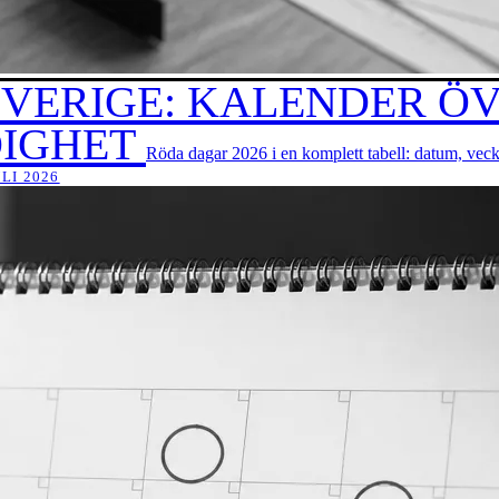
 SVERIGE: KALENDER Ö
DIGHET
Röda dagar 2026 i en komplett tabell: datum, vec
LI 2026