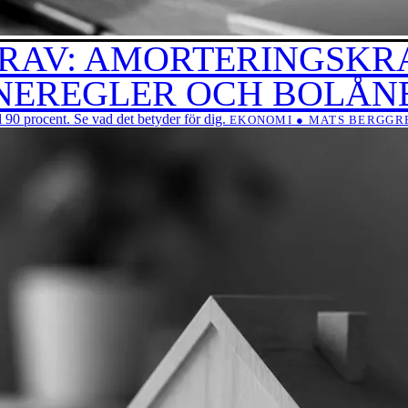
AV: AMORTERINGSKRAV
NEREGLER OCH BOLÅN
l 90 procent. Se vad det betyder för dig.
EKONOMI ● MATS BERGGREN