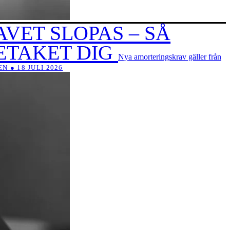
ET SLOPAS – SÅ
ETAKET DIG
Nya amorteringskrav gäller från
 ● 18 JULI 2026