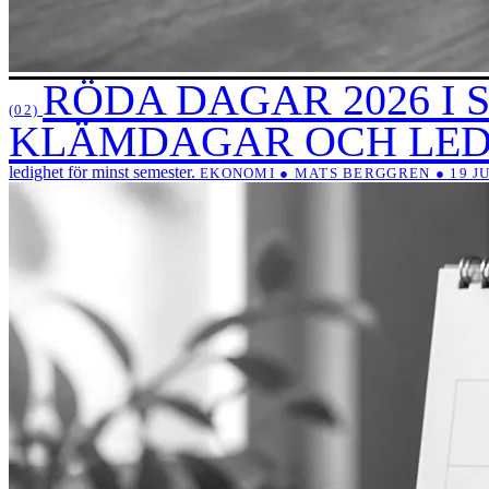
RÖDA DAGAR 2026 I
(02)
KLÄMDAGAR OCH LE
ledighet för minst semester.
EKONOMI ● MATS BERGGREN ● 19 JU