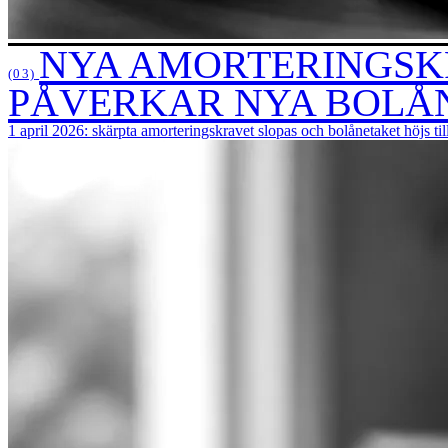
NYA AMORTERINGSKR
(03)
PÅVERKAR NYA BOLÅ
1 april 2026: skärpta amorteringskravet slopas och bolånetaket höjs til