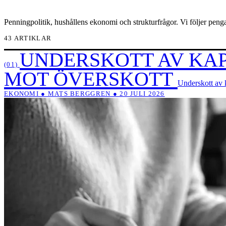
Penningpolitik, hushållens ekonomi och strukturfrågor. Vi följer pengar
43 ARTIKLAR
UNDERSKOTT AV KAP
(01)
MOT ÖVERSKOTT
Underskott av k
EKONOMI ● MATS BERGGREN ● 20 JULI 2026