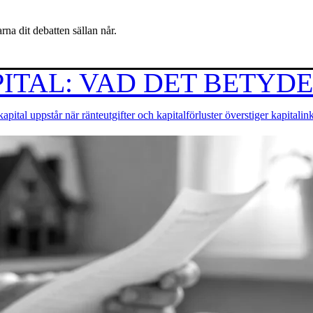
na dit debatten sällan når.
ITAL: VAD DET BETYD
apital uppstår när ränteutgifter och kapitalförluster överstiger kapital