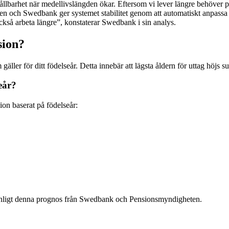
ållbarhet när medellivslängden ökar. Eftersom vi lever längre behöver pe
n och Swedbank ger systemet stabilitet genom att automatiskt anpassa p
ckså arbeta längre”, konstaterar Swedbank i sin analys.
sion?
gäller för ditt födelseår. Detta innebär att lägsta åldern för uttag höjs s
seår?
sion baserat på födelseår:
n enligt denna prognos från Swedbank och Pensionsmyndigheten.