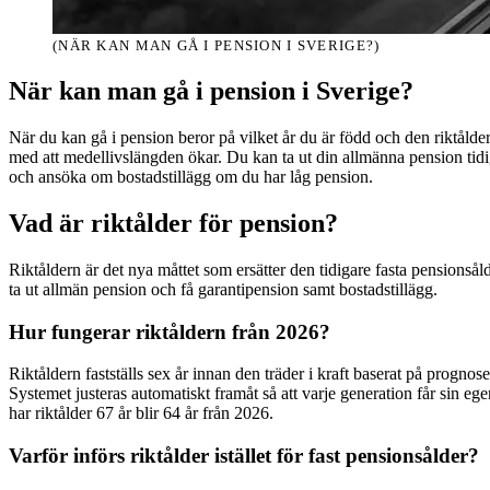
(NÄR KAN MAN GÅ I PENSION I SVERIGE?)
När kan man gå i pension i Sverige?
När du kan gå i pension beror på vilket år du är född och den riktålder
med att medellivslängden ökar. Du kan ta ut din allmänna pension tidi
och ansöka om bostadstillägg om du har låg pension.
Vad är riktålder för pension?
Riktåldern är det nya måttet som ersätter den tidigare fasta pensionsål
ta ut allmän pension och få garantipension samt bostadstillägg.
Hur fungerar riktåldern från 2026?
Riktåldern fastställs sex år innan den träder i kraft baserat på progno
Systemet justeras automatiskt framåt så att varje generation får sin egen
har riktålder 67 år blir 64 år från 2026.
Varför införs riktålder istället för fast pensionsålder?