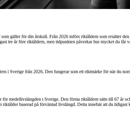
 som gäller för din årskull. Från 2026 införs riktåldern som ersätter den
gast tre år före riktåldern, men tidpunkten påverkar hur mycket du får
dern i Sverige från 2026. Den fungerar som ett riktmärke för när du norma
ser för medellivslängden i Sverige. Den första riktåldern sätts till 67 å
 riktålder baserad på förväntad livslängd. Detta innebär att du tidigast ka