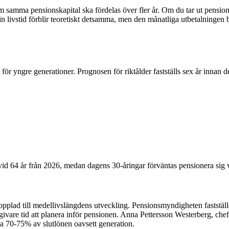
om samma pensionskapital ska fördelas över fler år. Om du tar ut pensio
din livstid förblir teoretiskt detsamma, men den månatliga utbetalningen b
för yngre generationer. Prognosen för riktålder fastställs sex år innan de
vid 64 år från 2026, medan dagens 30-åringar förväntas pensionera sig 
lad till medellivslängdens utveckling. Pensionsmyndigheten fastställer 
givare tid att planera inför pensionen. Anna Pettersson Westerberg, chef
irka 70-75% av slutlönen oavsett generation.