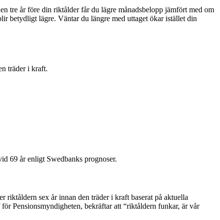
nen tre år före din riktålder får du lägre månadsbelopp jämfört med om
lir betydligt lägre. Väntar du längre med uttaget ökar istället din
n träder i kraft.
vid 69 år enligt Swedbanks prognoser.
riktåldern sex år innan den träder i kraft baserat på aktuella
 för Pensionsmyndigheten, bekräftar att “riktåldern funkar, är vår