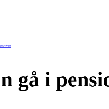
umerera
 gå i pensio