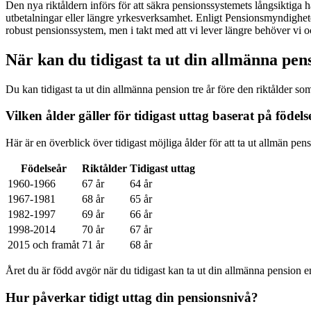
Den nya riktåldern införs för att säkra pensionssystemets långsiktiga h
utbetalningar eller längre yrkesverksamhet. Enligt Pensionsmyndighete
robust pensionssystem, men i takt med att vi lever längre behöver vi o
När kan du tidigast ta ut din allmänna pen
Du kan tidigast ta ut din allmänna pension tre år före den riktålder som 
Vilken ålder gäller för tidigast uttag baserat på födel
Här är en överblick över tidigast möjliga ålder för att ta ut allmän pen
Födelseår
Riktålder
Tidigast uttag
1960-1966
67 år
64 år
1967-1981
68 år
65 år
1982-1997
69 år
66 år
1998-2014
70 år
67 år
2015 och framåt
71 år
68 år
Året du är född avgör när du tidigast kan ta ut din allmänna pensio
Hur påverkar tidigt uttag din pensionsnivå?