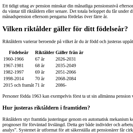
Ett tidigt uttag av pension minskar din månatliga pensionsnivå efters
du väntar till riktåldern eller senare. Det totala beloppet du får under 
månadspension eftersom pengarna fördelas över färre år.
Vilken riktålder gäller för ditt födelseår?
Riktåldern varierar beroende på vilket år du är född och justeras uppåt 
Födelseår
Riktålder
Gäller från år
1960-1966
67 år
2026-2031
1967-1981
68 år
2035-2049
1982-1997
69 år
2051-2066
1998-2014
70 år
2068-2084
2015 och framåt
71 år
2086-
Personer födda 1963 kan exempelvis först ta ut sin allmänna pension 
Hur justeras riktåldern i framtiden?
Riktåldern styr framtida justeringar genom en automatisk mekanism kopp
prognoser för förväntad livslängd. Detta ger både individer och arbets
analys”. Systemet är utformat för att säkerställa att pensionärer får c