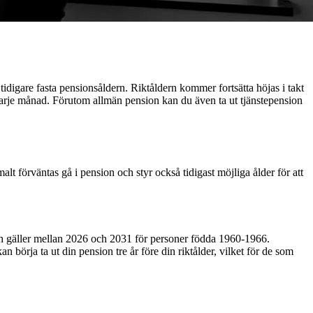
 tidigare fasta pensionsåldern. Riktåldern kommer fortsätta höjas i takt
 varje månad. Förutom allmän pension kan du även ta ut tjänstepension
lt förväntas gå i pension och styr också tidigast möjliga ålder för att
r och gäller mellan 2026 och 2031 för personer födda 1960-1966.
n börja ta ut din pension tre år före din riktålder, vilket för de som