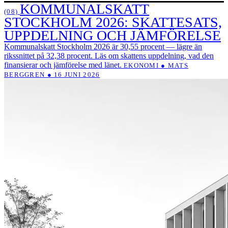
KOMMUNALSKATT
(08)
STOCKHOLM 2026: SKATTESATS,
UPPDELNING OCH JÄMFÖRELSE
Kommunalskatt Stockholm 2026 är 30,55 procent — lägre än
rikssnittet på 32,38 procent. Läs om skattens uppdelning, vad den
finansierar och jämförelse med länet.
EKONOMI ● MATS
BERGGREN ● 16 JUNI 2026