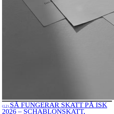
SÅ FUNGERAR SKATT PÅ ISK
(12)
2026 – SCHABLONSKATT,