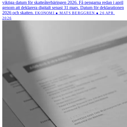
viktiga datum för skatteåterbäringen 2026. Få pengarna redan i april
genom att deklarera digitalt senast 31 mars. Datum för deklarationen
2026 och skatten.
EKONOMI ● MATS BERGGREN ● 26 APR.
2026