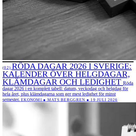
RÖDA DAGAR 2026 I SVERIGE:
(02)
KALENDER ÖVER HELGDAGAR,
KLÄMDAGAR OCH LEDIGHET
Röda
dagar 2026 i en komplett tabell: datum, veckodag och helgdag för
hela året, plus klämdagarna som ger mest ledighet för minst
semester.
EKONOMI ● MATS BERGGREN ● 19 JULI 2026