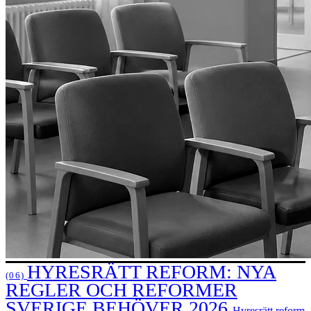
HYRESRÄTT REFORM: NYA
(06)
REGLER OCH REFORMER
SVERIGE BEHÖVER 2026
Hyresrätt reform