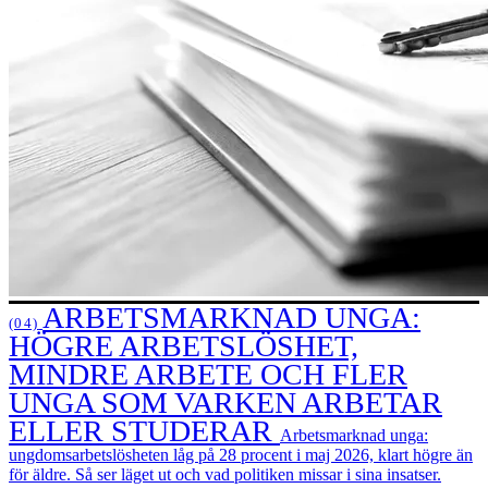
ARBETSMARKNAD UNGA:
(04)
HÖGRE ARBETSLÖSHET,
MINDRE ARBETE OCH FLER
UNGA SOM VARKEN ARBETAR
ELLER STUDERAR
Arbetsmarknad unga:
ungdomsarbetslösheten låg på 28 procent i maj 2026, klart högre än
för äldre. Så ser läget ut och vad politiken missar i sina insatser.