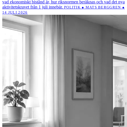
vad ekonomiskt bistånd är, hur riksnormen beräknas och vad det nya
aktivitetskravet från 1 juli innebär.
POLITIK ● MATS BERGGREN ●
14 JULI 2026