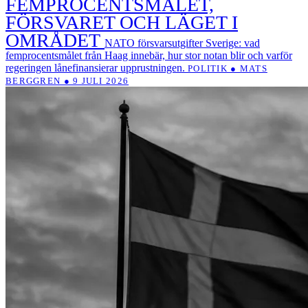
FEMPROCENTSMÅLET,
FÖRSVARET OCH LÄGET I
OMRÅDET
NATO försvarsutgifter Sverige: vad
femprocentsmålet från Haag innebär, hur stor notan blir och varför
regeringen lånefinansierar upprustningen.
POLITIK ● MATS
BERGGREN ● 9 JULI 2026