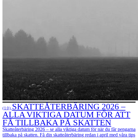
SKATTEÅTERBÄRING 2026 –
(10)
ALLA VIKTIGA DATUM FÖR ATT
FÅ TILLBAKA PÅ SKATTEN
Skatteåterbäring 2026 – se alla viktiga datum för när du får pengarna
tillbaka på skatten. Få din skatteåterbäring redan i april med våra tips