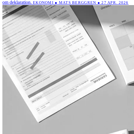
om deklaration.
EKONOMI ● MATS BERGGREN ● 27 APR. 2026