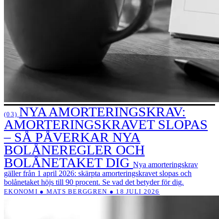
NYA AMORTERINGSKRAV:
(03)
AMORTERINGSKRAVET SLOPAS
– SÅ PÅVERKAR NYA
BOLÅNEREGLER OCH
BOLÅNETAKET DIG
Nya amorteringskrav
gäller från 1 april 2026: skärpta amorteringskravet slopas och
bolånetaket höjs till 90 procent. Se vad det betyder för dig.
EKONOMI ● MATS BERGGREN ● 18 JULI 2026