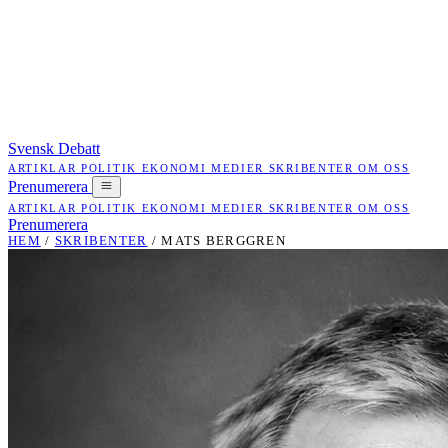
Svensk Debatt
ARTIKLAR
POLITIK
EKONOMI
MEDIER
SKRIBENTER
OM OSS
Prenumerera
ARTIKLAR
POLITIK
EKONOMI
MEDIER
SKRIBENTER
OM OSS
Prenumerera
HEM
/
SKRIBENTER
/
MATS BERGGREN