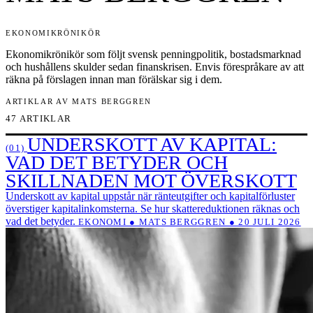
EKONOMIKRÖNIKÖR
Ekonomikrönikör som följt svensk penningpolitik, bostadsmarknad
och hushållens skulder sedan finanskrisen. Envis förespråkare av att
räkna på förslagen innan man förälskar sig i dem.
ARTIKLAR AV MATS BERGGREN
47 ARTIKLAR
UNDERSKOTT AV KAPITAL:
(01)
VAD DET BETYDER OCH
SKILLNADEN MOT ÖVERSKOTT
Underskott av kapital uppstår när ränteutgifter och kapitalförluster
överstiger kapitalinkomsterna. Se hur skattereduktionen räknas och
vad det betyder.
EKONOMI ● MATS BERGGREN ● 20 JULI 2026