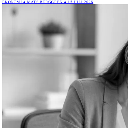
EKONOMI ● MATS BERGGREN ● 15 JULI 2026