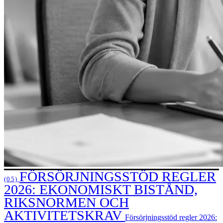
FÖRSÖRJNINGSSTÖD REGLER
(05)
2026: EKONOMISKT BISTÅND,
RIKSNORMEN OCH
AKTIVITETSKRAV
Försörjningsstöd regler 2026: