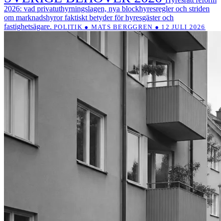
2026: vad privatuthyrningslagen, nya blockhyresregler och striden
om marknadshyror faktiskt betyder för hyresgäster och
fastighetsägare.
POLITIK ● MATS BERGGREN ● 12 JULI 2026