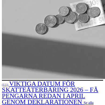
VIKTIGA DATUM FÖR
(11)
SKATTEÅTERBÄRING 2026 – FÅ
PENGARNA REDAN I APRIL
GENOM DEKLARATIONEN
Se alla