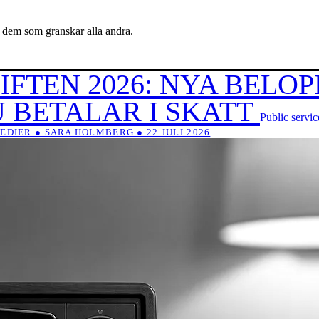
 dem som granskar alla andra.
IFTEN 2026: NYA BELOP
 BETALAR I SKATT
Public servi
EDIER ● SARA HOLMBERG ● 22 JULI 2026