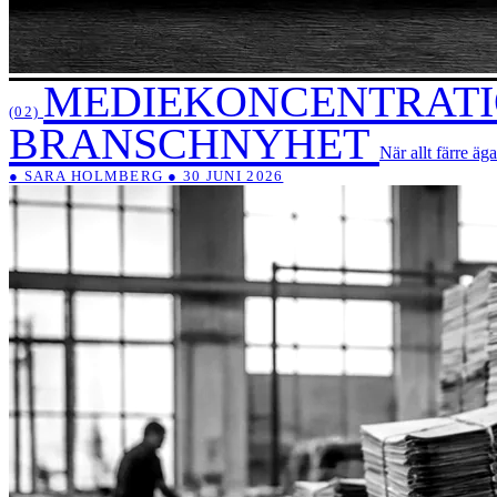
MEDIEKONCENTRATIO
(02)
BRANSCHNYHET
När allt färre äg
● SARA HOLMBERG ● 30 JUNI 2026