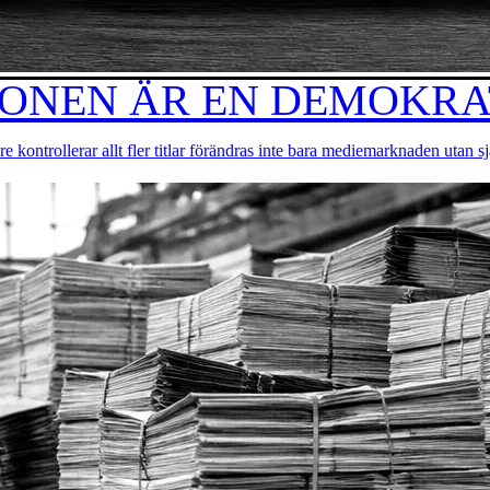
NEN ÄR EN DEMOKRAT
are kontrollerar allt fler titlar förändras inte bara mediemarknaden utan