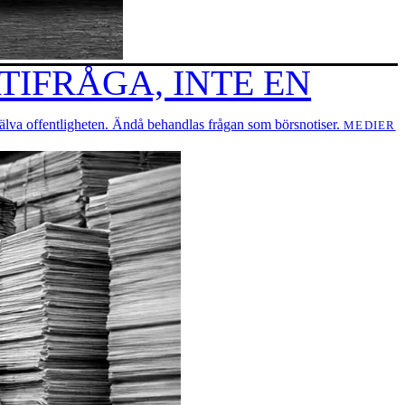
IFRÅGA, INTE EN
 själva offentligheten. Ändå behandlas frågan som börsnotiser.
MEDIER