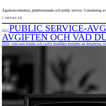
Ägarkoncentration, plattformsmakt och public service. Granskning av
2 ARTIKLAR
PUBLIC SERVICE-AVG
(01)
AVGIFTEN OCH VAD DU
2026, vem som betalar och varför modellen fortsätter att debatteras.
M