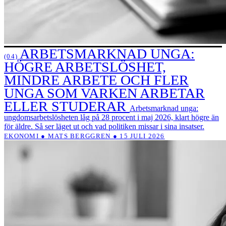
ARBETSMARKNAD UNGA:
(04)
HÖGRE ARBETSLÖSHET,
MINDRE ARBETE OCH FLER
UNGA SOM VARKEN ARBETAR
ELLER STUDERAR
Arbetsmarknad unga:
ungdomsarbetslösheten låg på 28 procent i maj 2026, klart högre än
för äldre. Så ser läget ut och vad politiken missar i sina insatser.
EKONOMI ● MATS BERGGREN ● 15 JULI 2026