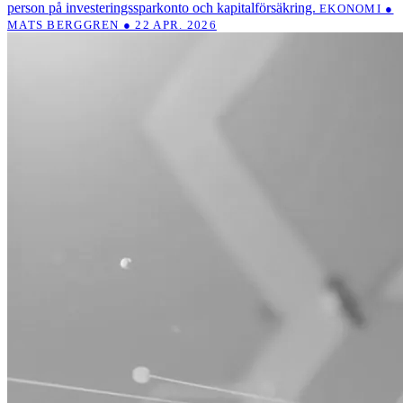
person på investeringssparkonto och kapitalförsäkring.
EKONOMI ●
MATS BERGGREN ● 22 APR. 2026