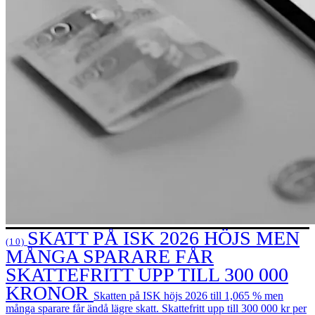
SKATT PÅ ISK 2026 HÖJS MEN
(10)
MÅNGA SPARARE FÅR
SKATTEFRITT UPP TILL 300 000
KRONOR
Skatten på ISK höjs 2026 till 1,065 % men
många sparare får ändå lägre skatt. Skattefritt upp till 300 000 kr per