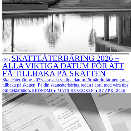
SKATTEÅTERBÄRING 2026 –
(06)
ALLA VIKTIGA DATUM FÖR ATT
FÅ TILLBAKA PÅ SKATTEN
Skatteåterbäring 2026 – se alla viktiga datum för när du får pengarna
tillbaka på skatten. Få din skatteåterbäring redan i april med våra tips
om deklaration.
EKONOMI ● MATS BERGGREN ● 27 APR. 2026