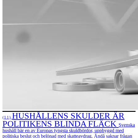
HUSHÅLLENS SKULDER ÄR
(11)
POLITIKENS BLINDA FLÄCK
Svenska
hushåll bär en av Europas tyngsta skuldbördor, uppbyggd med
politiska beslut och belönad med skatteavdrag. Ändå saknar frågan