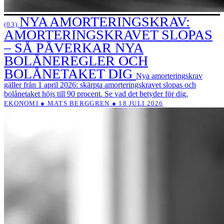
NYA AMORTERINGSKRAV:
(03)
AMORTERINGSKRAVET SLOPAS
– SÅ PÅVERKAR NYA
BOLÅNEREGLER OCH
BOLÅNETAKET DIG
Nya amorteringskrav
gäller från 1 april 2026: skärpta amorteringskravet slopas och
bolånetaket höjs till 90 procent. Se vad det betyder för dig.
EKONOMI ● MATS BERGGREN ● 18 JULI 2026