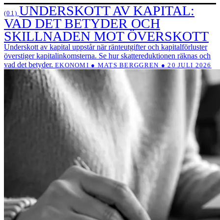
UNDERSKOTT AV KAPITAL:
(01)
VAD DET BETYDER OCH
SKILLNADEN MOT ÖVERSKOTT
Underskott av kapital uppstår när ränteutgifter och kapitalförluster
överstiger kapitalinkomsterna. Se hur skattereduktionen räknas och
vad det betyder.
EKONOMI ● MATS BERGGREN ● 20 JULI 2026