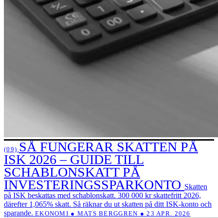
SÅ FUNGERAR SKATTEN PÅ
(09)
ISK 2026 – GUIDE TILL
SCHABLONSKATT PÅ
INVESTERINGSSPARKONTO
Skatten
på ISK beskattas med schablonskatt. 300 000 kr skattefritt 2026,
därefter 1,065% skatt. Så räknar du ut skatten på ditt ISK-konto och
sparande.
EKONOMI ● MATS BERGGREN ● 23 APR. 2026