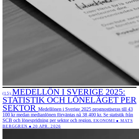
MEDELLÖN I SVERIGE 2025:
(15)
STATISTIK OCH LÖNELÄGET PER
SEKTOR
Medellönen i Sverige 2025 prognostiseras till 43
100 kr medan medianlönen förväntas nå 38 400 kr. Se statistik från
SCB och lönespridning per sektor och region.
EKONOMI ● MATS
BERGGREN ● 20 APR. 2026