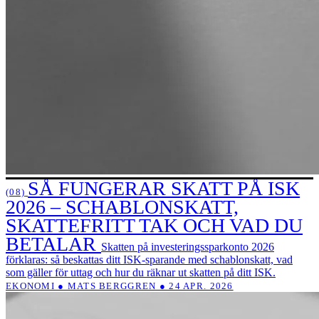
SÅ FUNGERAR SKATT PÅ ISK
(08)
2026 – SCHABLONSKATT,
SKATTEFRITT TAK OCH VAD DU
BETALAR
Skatten på investeringssparkonto 2026
förklaras: så beskattas ditt ISK-sparande med schablonskatt, vad
som gäller för uttag och hur du räknar ut skatten på ditt ISK.
EKONOMI ● MATS BERGGREN ● 24 APR. 2026