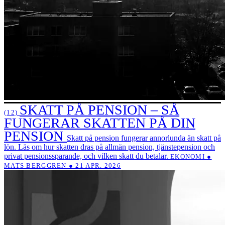
SKATT PÅ PENSION – SÅ
(12)
FUNGERAR SKATTEN PÅ DIN
PENSION
Skatt på pension fungerar annorlunda än skatt på
lön. Läs om hur skatten dras på allmän pension, tjänstepension och
privat pensionssparande, och vilken skatt du betalar.
EKONOMI ●
MATS BERGGREN ● 21 APR. 2026