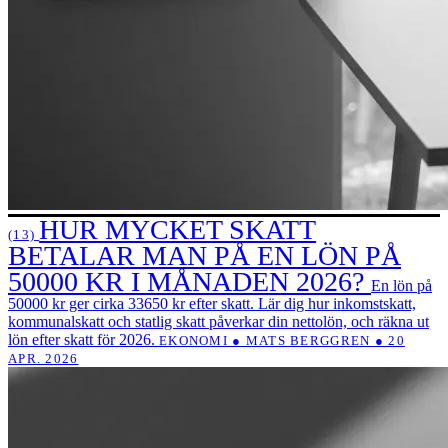
HUR MYCKET SKATT
(13)
BETALAR MAN PÅ EN LÖN PÅ
50000 KR I MÅNADEN 2026?
En lön på
50000 kr ger cirka 33650 kr efter skatt. Lär dig hur inkomstskatt,
kommunalskatt och statlig skatt påverkar din nettolön, och räkna ut
lön efter skatt för 2026.
EKONOMI ● MATS BERGGREN ● 20
APR. 2026