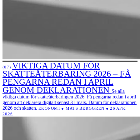
VIKTIGA DATUM FÖR
(07)
SKATTEÅTERBÄRING 2026 – FÅ
PENGARNA REDAN I APRIL
GENOM DEKLARATIONEN
Se alla
viktiga datum för skatteåterbäringen 2026. Få pengarna redan i april
genom att deklarera digitalt senast 31 mars. Datum för deklarationen
2026 och skatten.
EKONOMI ● MATS BERGGREN ● 26 APR.
2026