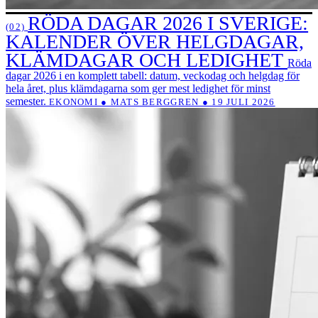
RÖDA DAGAR 2026 I SVERIGE:
(02)
KALENDER ÖVER HELGDAGAR,
KLÄMDAGAR OCH LEDIGHET
Röda
dagar 2026 i en komplett tabell: datum, veckodag och helgdag för
hela året, plus klämdagarna som ger mest ledighet för minst
semester.
EKONOMI ● MATS BERGGREN ● 19 JULI 2026