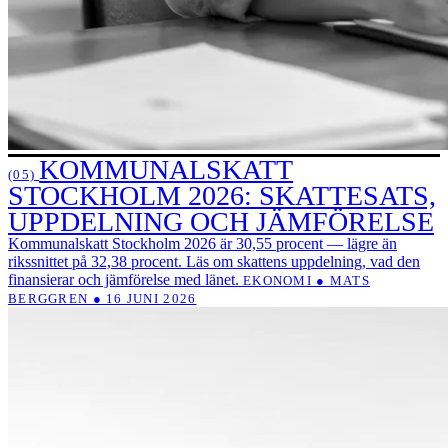
KOMMUNALSKATT
(05)
STOCKHOLM 2026: SKATTESATS,
UPPDELNING OCH JÄMFÖRELSE
Kommunalskatt Stockholm 2026 är 30,55 procent — lägre än
rikssnittet på 32,38 procent. Läs om skattens uppdelning, vad den
finansierar och jämförelse med länet.
EKONOMI ● MATS
BERGGREN ● 16 JUNI 2026