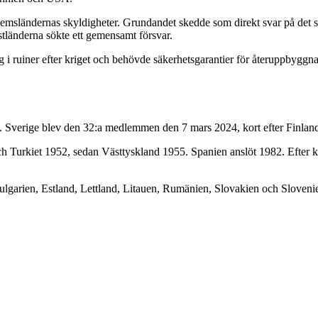
lemsländernas skyldigheter. Grundandet skedde som direkt svar på det säk
tländerna sökte ett gemensamt försvar.
åg i ruiner efter kriget och behövde säkerhetsgarantier för återuppbyg
Sverige blev den 32:a medlemmen den 7 mars 2024, kort efter Finland
 Turkiet 1952, sedan Västtyskland 1955. Spanien anslöt 1982. Efter kal
lgarien, Estland, Lettland, Litauen, Rumänien, Slovakien och Sloven