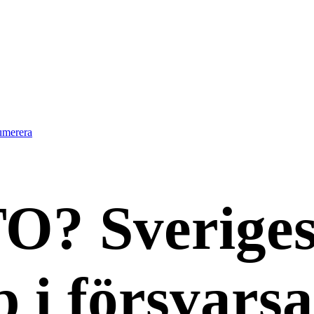
umerera
O? Sverige
i försvarsa