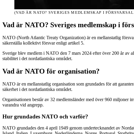
(VAD ÄR NATO? SVERIGES MEDLEMSKAP I FÖRSVARSAL
Vad är NATO? Sveriges medlemskap i förs
NATO (North Atlantic Treaty Organization) är en mellanstatlig försv
säkerställa kollektivt försvar enligt artikel 5.
Sverige blev medlem i NATO den 7 mars 2024 efter över 200 år av allian
stabilitet i det nordatlantiska området.
Vad är NATO för organisation?
NATO är en mellanstatlig organisation som grundades för att garantera
säkerhet i det nordatlantiska området.
Organisationen består av 32 medlemsländer med över 960 miljoner inv
varandra vid angrepp.
Hur grundades NATO och varför?
NATO grundades den 4 april 1949 genom undertecknandet av Nordatlan
Island, Italien, Luxemburg, Nederländerna, Norge, Portugal, Storbri