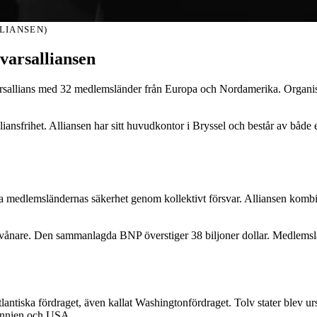
LIANSEN)
varsalliansen
arsallians med 32 medlemsländer från Europa och Nordamerika. Organis
sfrihet. Alliansen har sitt huvudkontor i Bryssel och består av både en 
 medlemsländernas säkerhet genom kollektivt försvar. Alliansen kombiner
ånare. Den sammanlagda BNP överstiger 38 biljoner dollar. Medlemsländ
tiska fördraget, även kallat Washingtonfördraget. Tolv stater blev 
tannien och USA.