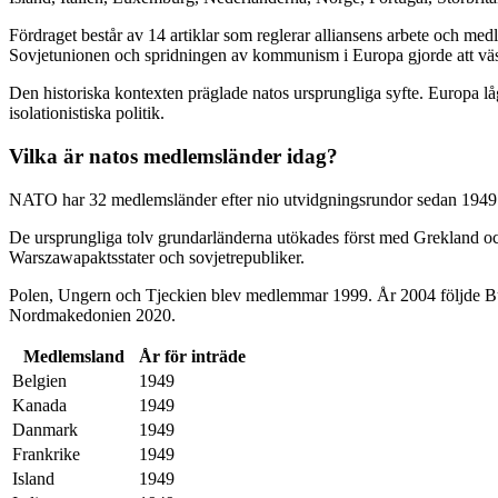
Fördraget består av 14 artiklar som reglerar alliansens arbete och med
Sovjetunionen och spridningen av kommunism i Europa gjorde att väs
Den historiska kontexten präglade natos ursprungliga syfte. Europa l
isolationistiska politik.
Vilka är natos medlemsländer idag?
NATO har 32 medlemsländer efter nio utvidgningsrundor sedan 1949. 
De ursprungliga tolv grundarländerna utökades först med Grekland och
Warszawapaktsstater och sovjetrepubliker.
Polen, Ungern och Tjeckien blev medlemmar 1999. År 2004 följde Bu
Nordmakedonien 2020.
Medlemsland
År för inträde
Belgien
1949
Kanada
1949
Danmark
1949
Frankrike
1949
Island
1949