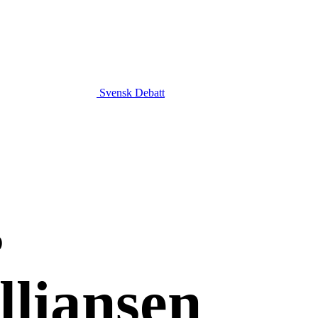
Svensk Debatt
s
lliansen