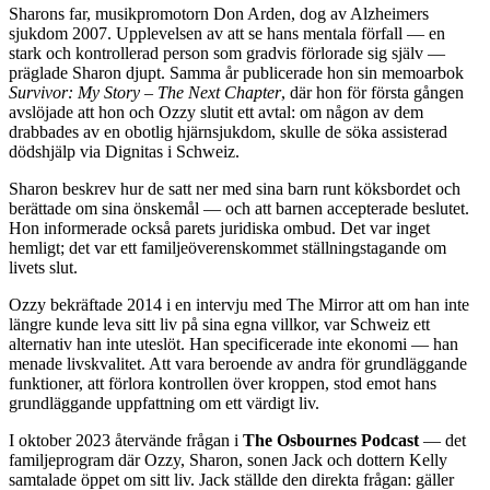
Sharons far, musikpromotorn Don Arden, dog av Alzheimers
sjukdom 2007. Upplevelsen av att se hans mentala förfall — en
stark och kontrollerad person som gradvis förlorade sig själv —
präglade Sharon djupt. Samma år publicerade hon sin memoarbok
Survivor: My Story – The Next Chapter
, där hon för första gången
avslöjade att hon och Ozzy slutit ett avtal: om någon av dem
drabbades av en obotlig hjärnsjukdom, skulle de söka assisterad
dödshjälp via Dignitas i Schweiz.
Sharon beskrev hur de satt ner med sina barn runt köksbordet och
berättade om sina önskemål — och att barnen accepterade beslutet.
Hon informerade också parets juridiska ombud. Det var inget
hemligt; det var ett familjeöverenskommet ställningstagande om
livets slut.
Ozzy bekräftade 2014 i en intervju med The Mirror att om han inte
längre kunde leva sitt liv på sina egna villkor, var Schweiz ett
alternativ han inte uteslöt. Han specificerade inte ekonomi — han
menade livskvalitet. Att vara beroende av andra för grundläggande
funktioner, att förlora kontrollen över kroppen, stod emot hans
grundläggande uppfattning om ett värdigt liv.
I oktober 2023 återvände frågan i
The Osbournes Podcast
— det
familjeprogram där Ozzy, Sharon, sonen Jack och dottern Kelly
samtalade öppet om sitt liv. Jack ställde den direkta frågan: gäller