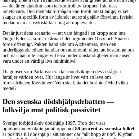
balansproblem och i avancerade stadier svårigheter att tala och svälja
— det är en sjukdom som tar kontroll av kroppen från dess
innehavare. Den mentala förmågan kan förbli intakt länge, vilket
skapar en specifik form av lidande: att se sig själv försvinna fysiskt
medan man är psykiskt klar nog att uppleva det.
Det är just detta scenario — att vara fångad i en kropp som inte
längre lyder — som är kärnan i det argumentet Ozzy och Sharon
förde offentligt. Pakten handlade om Alzheimers, men den
underliggande etiken handlar om autonomi: rätten att bestämma om
och när man inte längre vill leva under omständigheter man anser
vara under ett värdigt livs miniminivå.
Diagnoser som Parkinson väcker oundvikligen dessa frågor i
familjer världen över. Hur länge är livet värt att leva om
rörelsefriheten försvinner? Vem ska fatta det beslutet? Med vilka
medel?
Den svenska dödshjälpsdebatten —
folkvilja mot politisk passivitet
Sverige förbjöd aktiv dödshjälp 1997. Trots det visar
opinionsundersökningar att uppemot
80 procent av svenska folket
är positiva till dödshjälp i situationer där “allt hopp är ute”. Klyftan