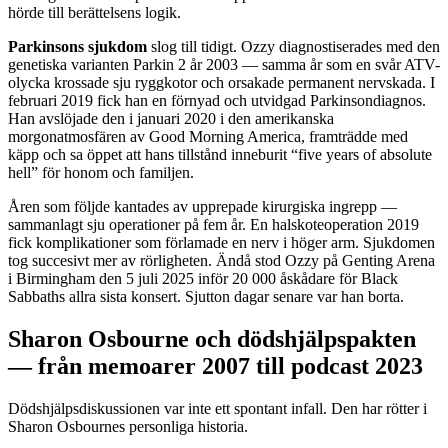
hörde till berättelsens logik.
Parkinsons sjukdom
slog till tidigt. Ozzy diagnostiserades med den
genetiska varianten Parkin 2 år 2003 — samma år som en svår ATV-
olycka krossade sju ryggkotor och orsakade permanent nervskada. I
februari 2019 fick han en förnyad och utvidgad Parkinsondiagnos.
Han avslöjade den i januari 2020 i den amerikanska
morgonatmosfären av Good Morning America, framträdde med
käpp och sa öppet att hans tillstånd inneburit “five years of absolute
hell” för honom och familjen.
Åren som följde kantades av upprepade kirurgiska ingrepp —
sammanlagt sju operationer på fem år. En halskoteoperation 2019
fick komplikationer som förlamade en nerv i höger arm. Sjukdomen
tog succesivt mer av rörligheten. Ändå stod Ozzy på Genting Arena
i Birmingham den 5 juli 2025 inför 20 000 åskådare för Black
Sabbaths allra sista konsert. Sjutton dagar senare var han borta.
Sharon Osbourne och dödshjälpspakten
— från memoarer 2007 till podcast 2023
Dödshjälpsdiskussionen var inte ett spontant infall. Den har rötter i
Sharon Osbournes personliga historia.