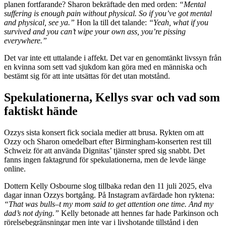
planen fortfarande? Sharon bekräftade den med orden:
“Mental
suffering is enough pain without physical. So if you’ve got mental
and physical, see ya.”
Hon la till det talande:
“Yeah, what if you
survived and you can’t wipe your own ass, you’re pissing
everywhere.”
Det var inte ett uttalande i affekt. Det var en genomtänkt livssyn från
en kvinna som sett vad sjukdom kan göra med en människa och
bestämt sig för att inte utsättas för det utan motstånd.
Spekulationerna, Kellys svar och vad som
faktiskt hände
Ozzys sista konsert fick sociala medier att brusa. Rykten om att
Ozzy och Sharon omedelbart efter Birmingham-konserten rest till
Schweiz för att använda Dignitas’ tjänster spred sig snabbt. Det
fanns ingen faktagrund för spekulationerna, men de levde länge
online.
Dottern Kelly Osbourne slog tillbaka redan den 11 juli 2025, elva
dagar innan Ozzys bortgång. På Instagram avfärdade hon ryktena:
“That was bulls–t my mom said to get attention one time. And my
dad’s not dying.”
Kelly betonade att hennes far hade Parkinson och
rörelsebegränsningar men inte var i livshotande tillstånd i den