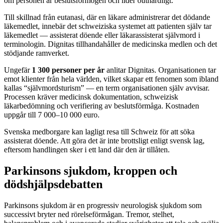
om personen är beslutsförmögen och lider outhärdligt.
Till skillnad från eutanasi, där en läkare administrerar det dödande
läkemedlet, innebär det schweiziska systemet att patienten själv tar
läkemedlet — assisterat döende eller läkarassisterat självmord i
terminologin. Dignitas tillhandahåller de medicinska medlen och det
stödjande ramverket.
Ungefär
1 300 personer per år
anlitar Dignitas. Organisationen tar
emot klienter från hela världen, vilket skapar ett fenomen som ibland
kallas “självmordsturism” — en term organisationen själv avvisar.
Processen kräver medicinsk dokumentation, schweizisk
läkarbedömning och verifiering av beslutsförmåga. Kostnaden
uppgår till 7 000–10 000 euro.
Svenska medborgare kan lagligt resa till Schweiz för att söka
assisterat döende. Att göra det är inte brottsligt enligt svensk lag,
eftersom handlingen sker i ett land där den är tillåten.
Parkinsons sjukdom, kroppen och
dödshjälpsdebatten
Parkinsons sjukdom är en progressiv neurologisk sjukdom som
successivt bryter ned rörelseförmågan. Tremor, stelhet,