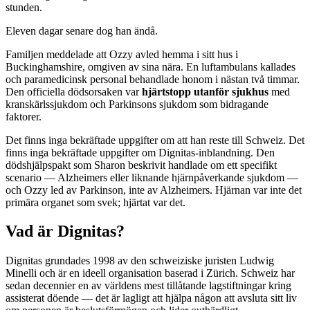
stunden.
Eleven dagar senare dog han ändå.
Familjen meddelade att Ozzy avled hemma i sitt hus i
Buckinghamshire, omgiven av sina nära. En luftambulans kallades
och paramedicinsk personal behandlade honom i nästan två timmar.
Den officiella dödsorsaken var
hjärtstopp utanför sjukhus
med
kranskärlssjukdom och Parkinsons sjukdom som bidragande
faktorer.
Det finns inga bekräftade uppgifter om att han reste till Schweiz. Det
finns inga bekräftade uppgifter om Dignitas-inblandning. Den
dödshjälpspakt som Sharon beskrivit handlade om ett specifikt
scenario — Alzheimers eller liknande hjärnpåverkande sjukdom —
och Ozzy led av Parkinson, inte av Alzheimers. Hjärnan var inte det
primära organet som svek; hjärtat var det.
Vad är Dignitas?
Dignitas grundades 1998 av den schweiziske juristen Ludwig
Minelli och är en ideell organisation baserad i Zürich. Schweiz har
sedan decennier en av världens mest tillåtande lagstiftningar kring
assisterat döende — det är lagligt att hjälpa någon att avsluta sitt liv