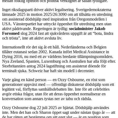
mellan folklig opinion och politisk verklighet är sällan tydligare.
Inget riksdagsparti driver aktivt legalisering. Sverigedemokraterna
lämnade 2025 in motion 2025/26:3090 om att tillsätta en utredning
om assisterad dödshjälp med inspiration från Oregonmodellen i
USA. Vänsterpartiet har uttryckt öppenhet för utredning men utan
aktivt pådrivande. Regeringen är tydlig:
socialminister Jakob
Forssmed
slog 2024 fast att sjukvårdens uppgift är att “bota, lindra
och trösta”, inte att aktivt avsluta liv.
Internationellt rör det sig åt ett håll. Nederländerna och Belgien
tillåter eutanasi sedan 2002. Kanada infört Medical Assistance in
Dying 2016, nu med ett av världens bredaste tillämpningsområden.
Nya Zeeland, Spanien, Luxemburg och Australien har alla följt efter.
Storbritannien antog 2024 lagstiftning om assisterat döende för
terminalt sjuka. Schweiz har haft sin modell i decennier.
Varje gång en känd person — en Ozzy Osbourne, en röst som
generationer uppväxt med — offentligt diskuterar dödshjälp som ett
legitimt val, förflyttas samhällsdebatten lite. Inte för att celebrities
avgör etiska frågor, utan för att deras öppenhet normaliserar en
konversation som annars tystas ner av tabu och rädsla.
Ozzy Osbourne dog 22 juli 2025 av hjärtat. Dödshjälp användes
inte. Men det han och Sharon öppet sagt under nästan tjugo år — att
de har rätten att bestämma om sitt eget slut — är en position som