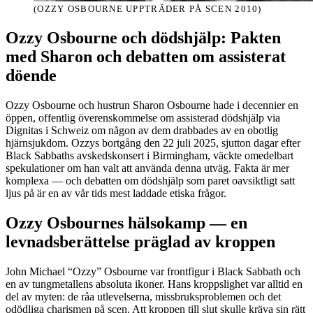
(OZZY OSBOURNE UPPTRÄDER PÅ SCEN 2010)
Ozzy Osbourne och dödshjälp: Pakten
med Sharon och debatten om assisterat
döende
Ozzy Osbourne och hustrun Sharon Osbourne hade i decennier en
öppen, offentlig överenskommelse om assisterad dödshjälp via
Dignitas i Schweiz om någon av dem drabbades av en obotlig
hjärnsjukdom. Ozzys bortgång den 22 juli 2025, sjutton dagar efter
Black Sabbaths avskedskonsert i Birmingham, väckte omedelbart
spekulationer om han valt att använda denna utväg. Fakta är mer
komplexa — och debatten om dödshjälp som paret oavsiktligt satt
ljus på är en av vår tids mest laddade etiska frågor.
Ozzy Osbournes hälsokamp — en
levnadsberättelse präglad av kroppen
John Michael “Ozzy” Osbourne var frontfigur i Black Sabbath och
en av tungmetallens absoluta ikoner. Hans kroppslighet var alltid en
del av myten: de råa utlevelserna, missbruksproblemen och det
odödliga charismen på scen. Att kroppen till slut skulle kräva sin rätt