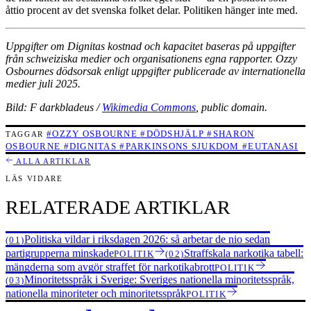
åttio procent av det svenska folket delar. Politiken hänger inte med.
Uppgifter om Dignitas kostnad och kapacitet baseras på uppgifter
från schweiziska medier och organisationens egna rapporter. Ozzy
Osbournes dödsorsak enligt uppgifter publicerade av internationella
medier juli 2025.
Bild: F darkbladeus /
Wikimedia Commons
, public domain.
#OZZY OSBOURNE
#DÖDSHJÄLP
#SHARON
TAGGAR
OSBOURNE
#DIGNITAS
#PARKINSONS SJUKDOM
#EUTANASI
ALLA ARTIKLAR
LÄS VIDARE
RELATERADE ARTIKLAR
Politiska vildar i riksdagen 2026: så arbetar de nio sedan
(01)
partigrupperna minskade
Straffskala narkotika tabell:
POLITIK
(02)
mängderna som avgör straffet för narkotikabrott
POLITIK
Minoritetsspråk i Sverige: Sveriges nationella minoritetsspråk,
(03)
nationella minoriteter och minoritetsspråk
POLITIK