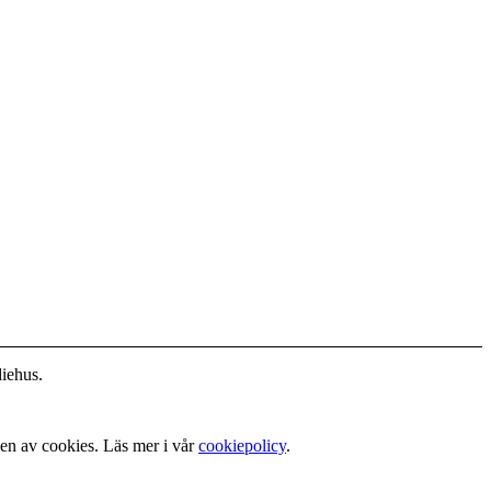
diehus.
gen av cookies. Läs mer i vår
cookiepolicy
.