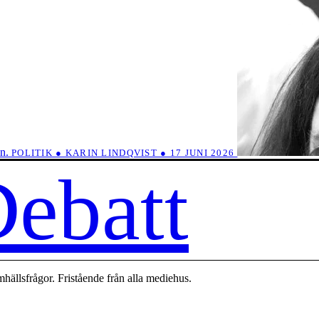
en.
POLITIK ● KARIN LINDQVIST ● 17 JUNI 2026
ebatt
hällsfrågor. Fristående från alla mediehus.