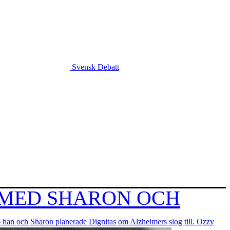
Svensk Debatt
 MED SHARON OCH
an och Sharon planerade Dignitas om Alzheimers slog till. Ozzy