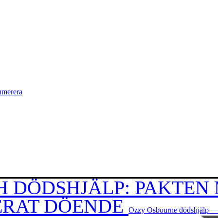
umerera
H DÖDSHJÄLP: PAKTEN
ERAT DÖENDE
Ozzy Osbourne dödshjälp — h