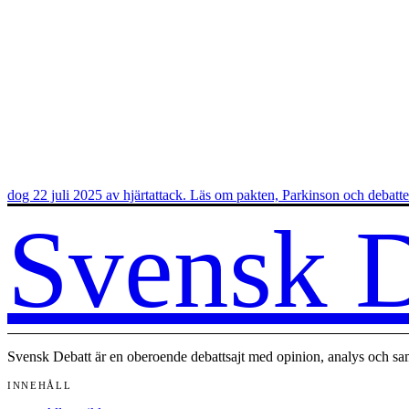
dog 22 juli 2025 av hjärtattack. Läs om pakten, Parkinson och debatt
Svensk D
Svensk Debatt är en oberoende debattsajt med opinion, analys och sam
INNEHÅLL