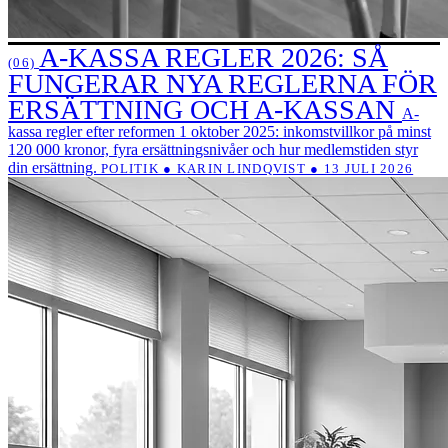
A-KASSA REGLER 2026: SÅ
(06)
FUNGERAR NYA REGLERNA FÖR
ERSÄTTNING OCH A-KASSAN
A-
kassa regler efter reformen 1 oktober 2025: inkomstvillkor på minst
120 000 kronor, fyra ersättningsnivåer och hur medlemstiden styr
din ersättning.
POLITIK ● KARIN LINDQVIST ● 13 JULI 2026