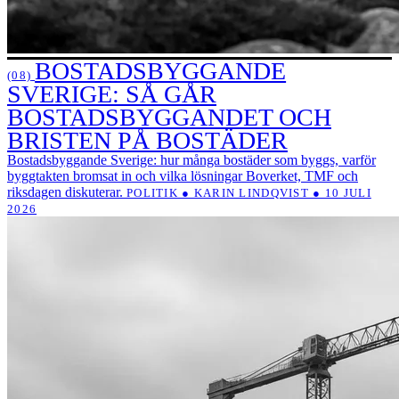
BOSTADSBYGGANDE
(08)
SVERIGE: SÅ GÅR
BOSTADSBYGGANDET OCH
BRISTEN PÅ BOSTÄDER
Bostadsbyggande Sverige: hur många bostäder som byggs, varför
byggtakten bromsat in och vilka lösningar Boverket, TMF och
riksdagen diskuterar.
POLITIK ● KARIN LINDQVIST ● 10 JULI
2026