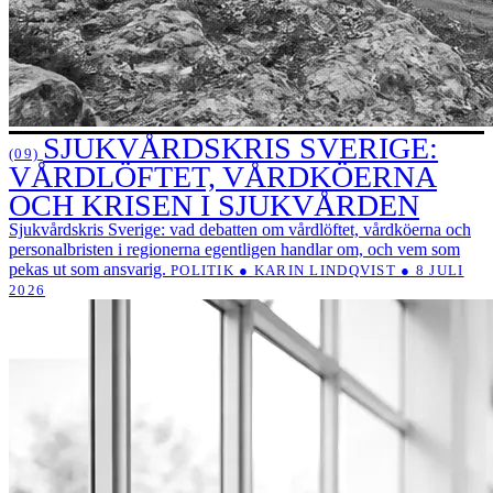
SJUKVÅRDSKRIS SVERIGE:
(09)
VÅRDLÖFTET, VÅRDKÖERNA
OCH KRISEN I SJUKVÅRDEN
Sjukvårdskris Sverige: vad debatten om vårdlöftet, vårdköerna och
personalbristen i regionerna egentligen handlar om, och vem som
pekas ut som ansvarig.
POLITIK ● KARIN LINDQVIST ● 8 JULI
2026