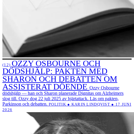
OZZY OSBOURNE OCH
(12)
DÖDSHJÄLP: PAKTEN MED
SHARON OCH DEBATTEN OM
ASSISTERAT DÖENDE
Ozzy Osbourne
dödshjälp — han och Sharon planerade Dignitas om Alzheimers
slog till. Ozzy dog 22 juli 2025 av hjärtattack. Läs om pakten,
Parkinson och debatten.
POLITIK ● KARIN LINDQVIST ● 17 JUNI
2026