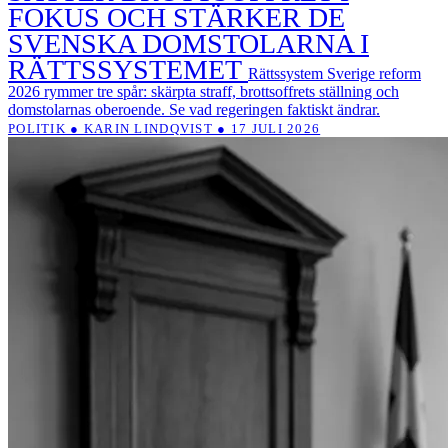
FOKUS OCH STÄRKER DE
SVENSKA DOMSTOLARNA I
RÄTTSSYSTEMET
Rättssystem Sverige reform
2026 rymmer tre spår: skärpta straff, brottsoffrets ställning och
domstolarnas oberoende. Se vad regeringen faktiskt ändrar.
POLITIK ● KARIN LINDQVIST ● 17 JULI 2026