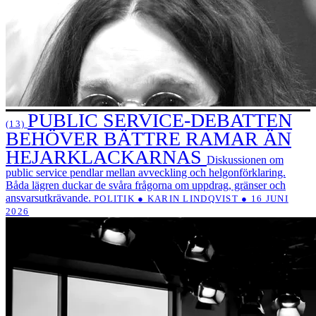
PUBLIC SERVICE-DEBATTEN
(13)
BEHÖVER BÄTTRE RAMAR ÄN
HEJARKLACKARNAS
Diskussionen om
public service pendlar mellan avveckling och helgonförklaring.
Båda lägren duckar de svåra frågorna om uppdrag, gränser och
ansvarsutkrävande.
POLITIK ● KARIN LINDQVIST ● 16 JUNI
2026