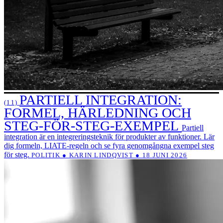
PARTIELL INTEGRATION:
(11)
FORMEL, HÄRLEDNING OCH
STEG-FÖR-STEG-EXEMPEL
Partiell
integration är en integreringsteknik för produkter av funktioner. Lär
dig formeln, LIATE-regeln och se fyra genomgångna exempel steg
för steg.
POLITIK ● KARIN LINDQVIST ● 18 JUNI 2026