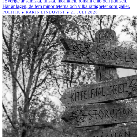
i Sverige är samiska, finska, meänkieli, romani chib och jiddisch.
Här är lagen, de fem minoriteterna och vilka rättigheter som gäller.
POLITIK ● KARIN LINDQVIST ● 21 JULI 2026