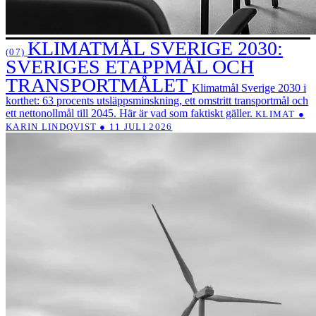
KLIMATMÅL SVERIGE 2030:
(07)
SVERIGES ETAPPMÅL OCH
TRANSPORTMÅLET
Klimatmål Sverige 2030 i
korthet: 63 procents utsläppsminskning, ett omstritt transportmål och
ett nettonollmål till 2045. Här är vad som faktiskt gäller.
KLIMAT ●
KARIN LINDQVIST ● 11 JULI 2026