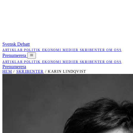
Svensk Debatt
ARTIKLAR
POLITIK
EKONOMI
MEDIER
SKRIBENTER
OM OSS
Prenumerera
ARTIKLAR
POLITIK
EKONOMI
MEDIER
SKRIBENTER
OM OSS
Prenumerera
HEM
/
SKRIBENTER
/
KARIN LINDQVIST