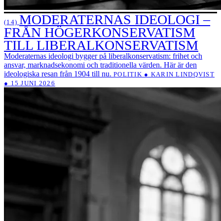
MODERATERNAS IDEOLOGI –
(14)
FRÅN HÖGERKONSERVATISM
TILL LIBERALKONSERVATISM
Moderaternas ideologi bygger på liberalkonservatism: frihet och
ansvar, marknadsekonomi och traditionella värden. Här är den
ideologiska resan från 1904 till nu.
POLITIK ● KARIN LINDQVIST
● 15 JUNI 2026