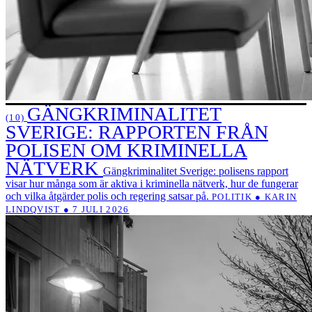
GÄNGKRIMINALITET
(10)
SVERIGE: RAPPORTEN FRÅN
POLISEN OM KRIMINELLA
NÄTVERK
Gängkriminalitet Sverige: polisens rapport
visar hur många som är aktiva i kriminella nätverk, hur de fungerar
och vilka åtgärder polis och regering satsar på.
POLITIK ● KARIN
LINDQVIST ● 7 JULI 2026