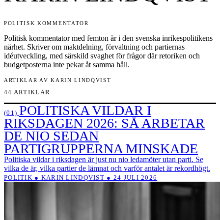
POLITISK KOMMENTATOR
Politisk kommentator med femton år i den svenska inrikespolitikens
närhet. Skriver om maktdelning, förvaltning och partiernas
idéutveckling, med särskild svaghet för frågor där retoriken och
budgetposterna inte pekar åt samma håll.
ARTIKLAR AV KARIN LINDQVIST
44 ARTIKLAR
POLITISKA VILDAR I
(01)
RIKSDAGEN 2026: SÅ ARBETAR
DE NIO SEDAN
PARTIGRUPPERNA MINSKADE
Politiska vildar i riksdagen är just nu nio ledamöter utan parti. Se
vilka de är, vilka partier de lämnat och varför antalet är rekordhögt.
POLITIK ● KARIN LINDQVIST ● 24 JULI 2026