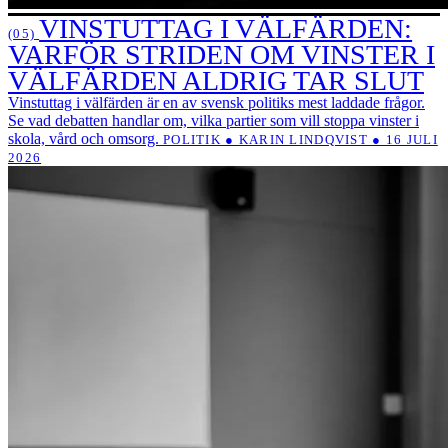
VINSTUTTAG I VÄLFÄRDEN:
(05)
VARFÖR STRIDEN OM VINSTER I
VÄLFÄRDEN ALDRIG TAR SLUT
Vinstuttag i välfärden är en av svensk politiks mest laddade frågor.
Se vad debatten handlar om, vilka partier som vill stoppa vinster i
skola, vård och omsorg.
POLITIK ● KARIN LINDQVIST ● 16 JULI
2026