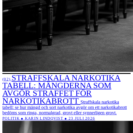
STRAFFSKALA NARKOTIKA
(02)
TABELL: MÄNGDERNA SOM
AVGÖR STRAFFET FÖR
NARKOTIKABROTT
Straffskala narkotika
tabell: se hur mängd och sort narkotika avgör om ett narkotikabrott
bedöms som ringa, normalgrad, grovt eller synnerligen grovt.
POLITIK ● KARIN LINDQVIST ● 23 JULI 2026