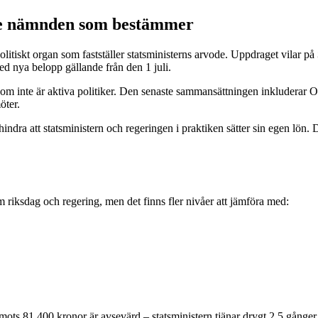
de nämnden som bestämmer
olitiskt organ som fastställer statsministerns arvode. Uppdraget vilar på
ed nya belopp gällande från den 1 juli.
om inte är aktiva politiker. Den senaste sammansättningen inkluderar O
öter.
dra att statsministern och regeringen i praktiken sätter sin egen lön. De
 riksdag och regering, men det finns fler nivåer att jämföra med:
ots 81 400 kronor är avsevärd – statsministern tjänar drygt 2,5 gånger m