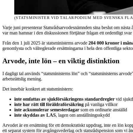
(STATSMINISTER VID TALARPODIUM MED SVENSKA FL
Varje juni presenterar Statsrådsarvodesnämnden sina beslut om nästa års
var man hamnar i den diskussionen förtjänar frågan ett ordentligt svar 
Från den 1 juli 2025 är statsministerns arvode
204 000 kronor i mån
genomlysta och välreglerade ersättningarna i hela den offentliga sektor
Arvode, inte lön – en viktig distinktion
I dagligt tal används “statsministerns lön” och “statsministerns arvode
arbetsrättslig mening.
Det innebär konkret att statsministern:
inte omfattas av sjukförsäkringens standardregler
vid sjuk
inte har rätt till föräldraförsäkring
på vanliga villkor
inte ackumulerar semesterdagar
som en ordinarie anställd
inte skyddas av LAS
, lagen om anställningsskydd
Arvodet är en ersättning för ett demokratiskt uppdrag, inte en lön kopp
ett separat system för avgångsvederlag och statsrådspension som vi åt