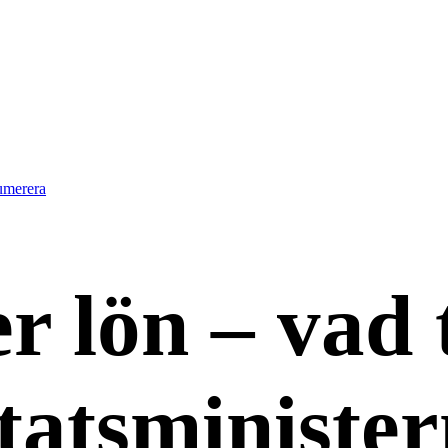
umerera
er lön – vad 
statsministe