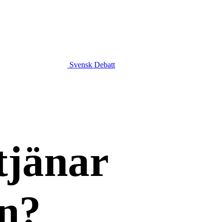
Svensk Debatt
tjänar
rn?