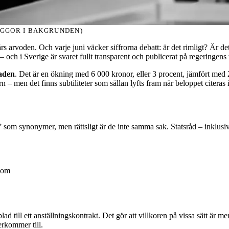
AGGOR I BAKGRUNDEN)
 arvoden. Och varje juni väcker siffrorna debatt: är det rimligt? Är det 
– och i Sverige är svaret fullt transparent och publicerat på regeringens
aden
. Det är en ökning med 6 000 kronor, eller 3 procent, jämfört me
n – men det finns subtiliteter som sällan lyfts fram när beloppet citeras 
” som synonymer, men rättsligt är de inte samma sak. Statsråd – inklusive 
dom
lad till ett anställningskontrakt. Det gör att villkoren på vissa sätt är
erkommer till.