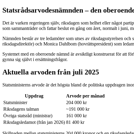
Statsrådsarvodesnämnden – den oberoen
Det är varken regeringen själv, riksdagen som helhet eller något partip
som sammanträder och fattar beslut en gång om året, normalt i juni, m
Nämnden består av tre ledamöter som utses av riksdagsstyrelsen och s
riksdagsdirektör) och Monica Dahlbom (hovrättspresident) som ledam
Systemet med en oberoende nämnd är avsiktligt konstruerat för att förhin
gynna sig självt i ersättningsfrågor.
Aktuella arvoden från juli 2025
Statsministerns arvode är det högsta bland de politiska uppdragen inom
Uppdrag
Arvode per månad
Statsminister
204 000 kr
Riksdagens talman
~191 000 kr
Övriga statsråd (ministrar)
161 000 kr
Riksdagsledamot (från jan 2026)
81 400 kr
Skillnaden mellan statsministerns 204 000 kronor och en riksdagsledam