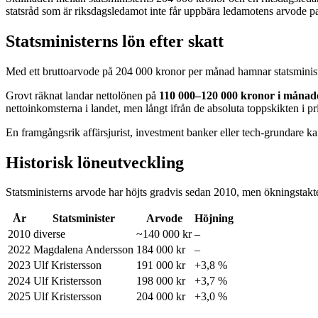
statsråd som är riksdagsledamot inte får uppbära ledamotens arvode pa
Statsministerns lön efter skatt
Med ett bruttoarvode på 204 000 kronor per månad hamnar statsministe
Grovt räknat landar nettolönen på
110 000–120 000 kronor i månad
nettoinkomsterna i landet, men långt ifrån de absoluta toppskikten i pri
En framgångsrik affärsjurist, investment banker eller tech-grundare k
Historisk löneutveckling
Statsministerns arvode har höjts gradvis sedan 2010, men ökningstakte
År
Statsminister
Arvode
Höjning
2010
diverse
~140 000 kr
–
2022
Magdalena Andersson
184 000 kr
–
2023
Ulf Kristersson
191 000 kr
+3,8 %
2024
Ulf Kristersson
198 000 kr
+3,7 %
2025
Ulf Kristersson
204 000 kr
+3,0 %