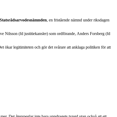
Statsrådsarvodesnämnden
, en fristående nämnd under riksdagen
ve Nilsson (fd justitiekansler) som ordförande, Anders Forsberg (fd
t ökar legitimiteten och gör det svårare att anklaga politiken för att
er. Det återspeglar inte bara uppdragets tyngd utan också att ett