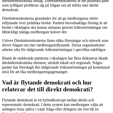
direktdemokratiska inslag. Direktdemokraterna är det politiska parti
som tydligast profilerar sig på frågan om att införa mer direkt
demokrati.
Direktdemokraterna grundades för att ge medborgarna större
inflytande över politiska beslut. Partiets huvudsakliga förslag är att
beslut i riksdagen ska kunna utmanas genom folkomröstningar om
tillräckligt många medborgare kräver det.
Utöver Direktdemokraterna finns olika föreningar och nätverk som
driver frågan om mer medborgarinflytande. Dessa organisationer
arbetar ofta för rådgivande folkomröstningar i specifika sakfrågor.
Bland de etablerade partierna i riksdagen har flera diskuterat ökade
direktdemokratiska element, särskilt lokalt och regionalt. Några
partier har föreslagit fler rådgivande folkomröstningar på kommunal
nivå för att öka medborgarengagemanget.
Vad är flytande demokrati och hur
relaterar det till direkt demokrati?
Flytande demokrati är ett hybridkoncept mellan direkt och
representativ demokrati. I detta system kan medborgare välja att
antingen rösta själva i varje fråga eller delegera sin röst till en