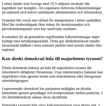
I större länder som Sverige med 10,5 miljoner invånare blir
logistiken mer komplex. Att organisera frekventa folkomröstningar
på nationell nivå kräver omfattande administration och infrastruktur.
Systemet blir också mer sårbart för manipulation i större samhällen.
Med fler röstberättigade ökar risken för desinformation och
påverkanskampanjer som kan snedvrida resultatet.
Kostnaden för att genomföra regelbundna folkomröstningar stiger
kraftigt med befolkningsstorlek. Detta gör direktdemokrati mindre
ekonomiskt hållbart i stora nationer jämfört med mindre länder eller
regioner.
Kan direkt demokrati leda till majoritetens tyranni?
Direkt demokrati riskerar att leda till majoritetens tyranni där
minoriteters rättigheter försummas. Utan representativa balanser kan
majoriteten rösta igenom beslut som diskriminerar eller missgynnar
minoritetsgrupper.
I representativ demokrati har parlament möjlighet att skydda
minoriteter genom grundlagar och kompromisser mellan partierna. I
ren direktdemokrati saknas dessa skyddsnät.
Historiska exempel från vissa folkomröstningar visar denna risk. I