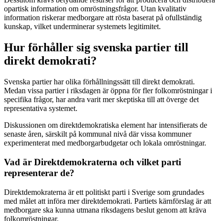
opartisk information om omröstningsfrågor. Utan kvalitativ
information riskerar medborgare att rösta baserat på ofullständig
kunskap, vilket underminerar systemets legitimitet.
Hur förhåller sig svenska partier till
direkt demokrati?
Svenska partier har olika förhållningssätt till direkt demokrati.
Medan vissa partier i riksdagen är öppna för fler folkomröstningar i
specifika frågor, har andra varit mer skeptiska till att överge det
representativa systemet.
Diskussionen om direktdemokratiska element har intensifierats de
senaste åren, särskilt på kommunal nivå där vissa kommuner
experimenterat med medborgarbudgetar och lokala omröstningar.
Vad är Direktdemokraterna och vilket parti
representerar de?
Direktdemokraterna är ett politiskt parti i Sverige som grundades
med målet att införa mer direktdemokrati. Partiets kärnförslag är att
medborgare ska kunna utmana riksdagens beslut genom att kräva
folkomröstningar.