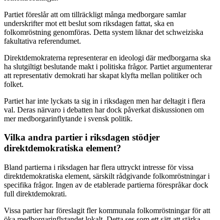
Partiet föreslår att om tillräckligt många medborgare samlar
underskrifter mot ett beslut som riksdagen fattat, ska en
folkomröstning genomföras. Detta system liknar det schweiziska
fakultativa referendumet.
Direktdemokraterna representerar en ideologi där medborgarna ska
ha slutgiltigt beslutande makt i politiska frågor. Partiet argumenterar
att representativ demokrati har skapat klyfta mellan politiker och
folket.
Partiet har inte lyckats ta sig in i riksdagen men har deltagit i flera
val. Deras närvaro i debatten har dock påverkat diskussionen om
mer medborgarinflytande i svensk politik.
Vilka andra partier i riksdagen stödjer
direktdemokratiska element?
Bland partierna i riksdagen har flera uttryckt intresse för vissa
direktdemokratiska element, särskilt rådgivande folkomröstningar i
specifika frågor. Ingen av de etablerade partierna förespråkar dock
full direktdemokrati.
Vissa partier har föreslagit fler kommunala folkomröstningar för att
öka medborgarinflytandet lokalt. Detta ses som ett sätt att stärka