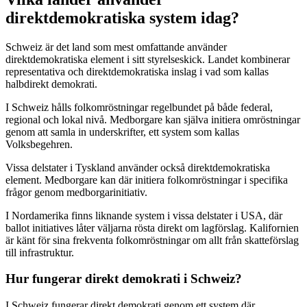
direktdemokratiska system idag?
Schweiz är det land som mest omfattande använder
direktdemokratiska element i sitt styrelseskick. Landet kombinerar
representativa och direktdemokratiska inslag i vad som kallas
halbdirekt demokrati.
I Schweiz hålls folkomröstningar regelbundet på både federal,
regional och lokal nivå. Medborgare kan själva initiera omröstningar
genom att samla in underskrifter, ett system som kallas
Volksbegehren.
Vissa delstater i Tyskland använder också direktdemokratiska
element. Medborgare kan där initiera folkomröstningar i specifika
frågor genom medborgarinitiativ.
I Nordamerika finns liknande system i vissa delstater i USA, där
ballot initiatives låter väljarna rösta direkt om lagförslag. Kalifornien
är känt för sina frekventa folkomröstningar om allt från skatteförslag
till infrastruktur.
Hur fungerar direkt demokrati i Schweiz?
I Schweiz fungerar direkt demokrati genom ett system där