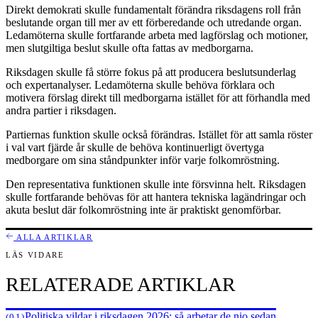
Direkt demokrati skulle fundamentalt förändra riksdagens roll från
beslutande organ till mer av ett förberedande och utredande organ.
Ledamöterna skulle fortfarande arbeta med lagförslag och motioner,
men slutgiltiga beslut skulle ofta fattas av medborgarna.
Riksdagen skulle få större fokus på att producera beslutsunderlag
och expertanalyser. Ledamöterna skulle behöva förklara och
motivera förslag direkt till medborgarna istället för att förhandla med
andra partier i riksdagen.
Partiernas funktion skulle också förändras. Istället för att samla röster
i val vart fjärde år skulle de behöva kontinuerligt övertyga
medborgare om sina ståndpunkter inför varje folkomröstning.
Den representativa funktionen skulle inte försvinna helt. Riksdagen
skulle fortfarande behövas för att hantera tekniska lagändringar och
akuta beslut där folkomröstning inte är praktiskt genomförbar.
ALLA ARTIKLAR
LÄS VIDARE
RELATERADE ARTIKLAR
Politiska vildar i riksdagen 2026: så arbetar de nio sedan
(01)