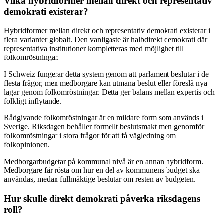
Vilka hybridformer mellan direkt och representativ
demokrati existerar?
Hybridformer mellan direkt och representativ demokrati existerar i
flera varianter globalt. Den vanligaste är halbdirekt demokrati där
representativa institutioner kompletteras med möjlighet till
folkomröstningar.
I Schweiz fungerar detta system genom att parlament beslutar i de
flesta frågor, men medborgare kan utmana beslut eller föreslå nya
lagar genom folkomröstningar. Detta ger balans mellan expertis och
folkligt inflytande.
Rådgivande folkomröstningar är en mildare form som används i
Sverige. Riksdagen behåller formellt beslutsmakt men genomför
folkomröstningar i stora frågor för att få vägledning om
folkopinionen.
Medborgarbudgetar på kommunal nivå är en annan hybridform.
Medborgare får rösta om hur en del av kommunens budget ska
användas, medan fullmäktige beslutar om resten av budgeten.
Hur skulle direkt demokrati påverka riksdagens
roll?