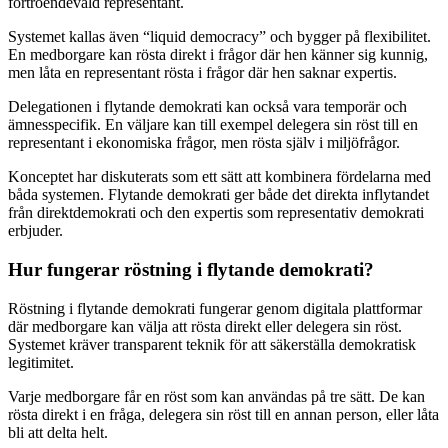
förtroendevald representant.
Systemet kallas även “liquid democracy” och bygger på flexibilitet.
En medborgare kan rösta direkt i frågor där hen känner sig kunnig,
men låta en representant rösta i frågor där hen saknar expertis.
Delegationen i flytande demokrati kan också vara temporär och
ämnesspecifik. En väljare kan till exempel delegera sin röst till en
representant i ekonomiska frågor, men rösta själv i miljöfrågor.
Konceptet har diskuterats som ett sätt att kombinera fördelarna med
båda systemen. Flytande demokrati ger både det direkta inflytandet
från direktdemokrati och den expertis som representativ demokrati
erbjuder.
Hur fungerar röstning i flytande demokrati?
Röstning i flytande demokrati fungerar genom digitala plattformar
där medborgare kan välja att rösta direkt eller delegera sin röst.
Systemet kräver transparent teknik för att säkerställa demokratisk
legitimitet.
Varje medborgare får en röst som kan användas på tre sätt. De kan
rösta direkt i en fråga, delegera sin röst till en annan person, eller låta
bli att delta helt.