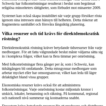
Schweiz har folkomröstningar resulterat i beslut som begränsat
religiösa minoriteters rättigheter, som förbudet mot minareter 2009.
Systemet kan också skapa instabilitet när varje grupp försöker rösta
igenom sina intressen utan hänsyn till helheten. Detta riskerar att
fragmentera samhället och försvåra långsiktig planering.
Vilka resurser och tid krävs för direktdemokratisk
röstning?
Direktdemokratisk röstning kräver betydande tidsresurser från varje
medborgare. För att fatta välgrundade beslut måste väljarna sätta sig
in i komplexa frågor, vilket kan ta flera timmar per omröstning.
Med folkomröstningar flera gånger per år, som i Schweiz, kan
tidsåtgången bli omfattande. Detta missgynnar medborgare som
arbetar mycket eller har omsorgsansvar, vilket kan leda till lägre
delaktighet bland vissa grupper.
Ekonomiska resurser krävs också för att administrera
folkomröstningar. Varje omröstning kostar miljontals kronor i
utskick, lokaler, bemanning och räkning. På kommunal, regional
och nationell nivå summerar sig kostnaderna snabbt.
Dessutom krävs betydande resurser för att producera och distribuera