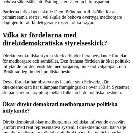
behöva säkerställa att röstning sker säkert och transparent.
Partierna i riksdagen skulle få en förändrad roll. Istället för att
primärt samla röster i val skulle de behöva övertyga medborgare
dagligen för att få delegerade röster i olika frågor.
Vilka är fördelarna med
direktdemokratiska styrelseskick?
Direktdemokratiska styrelseskick erbjuder flera betydande fördelar
för medborgare och samhället. Den främsta fördelen är ökat politiskt
inflytande för den enskilde medborgaren, minskad väljarapati, och
förbättrad legitimitet i politiska beslut.
Dessa fördelar har observerats i länder som Schweiz, där
direktdemokrati har tillämpats framgångsrikt i över 150 år. Systemet
skapar starkare koppling mellan folket och de politiska besluten.
Ökar direkt demokrati medborgarnas politiska
inflytande?
Direkt demokrati ökar medborgarnas politiska inflytande avsevärt
jämfört med rent representativa system. I direktdemokrati har varje
myndig medborgare möjlighet att direkt påverka politiska beslut