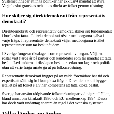
Systemet innebär att inga politiker har exklusivt mandat att styra.
Varje beslut granskas och antas direkt av folket genom röstning.
Hur skiljer sig direktdemokrati från representativ
demokrati?
Direktdemokrati och representativ demokrati skiljer sig fundamentalt
i hur beslut fattas. I direkt demokrati röstar medborgarna själva i
varje fråga. I representativ demokrati väljer medborgarna istället
representanter som tar beslut åt dem.
I Sverige fungerar riksdagen som representativt organ. Väljarna
röstar vart fjärde år på partier och kandidater som får mandat att fatta
beslut. Ledamöterna i riksdagen beslutar sedan om lagar och politik
utan att varje fråga måste gå ut på folkomröstning.
Representativ demokrati bygger på att valda företrädare har tid och
expertis att sätta sig in i komplexa frågor. Direktdemokrati bygger
istället på att folket själv har kompetens att fatta kloka beslut.
Sverige har använt rådgivande folkomröstningar vid några tillfällen,
bland annat om kärnkraft 1980 och EU-medlemskap 1994. Dessa
har dock varit undantag snarare än regel i det svenska systemet.
Vilka länder använder