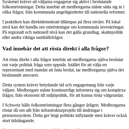
Systemet kräver att väljarna engagerar sig aktivt i beslutande
folkomröstningar. Detta innebär att medborgarna måste sätta sig in i
olika frågor, från kommunala angelägenheter till nationella reformer.
I praktiken kan direktdemokrati tillämpas på flera nivåer. På lokal
nivå kan det handla om omröstningar om kommunala investeringar.
På regionalt och nationell nivå kan det gälla grundlag, skattepolitik
eller andra viktiga samhällsfrågor.
Vad innebär det att rösta direkt i alla frågor?
Att rösta direkt i alla frågor innebär att medborgarna själva beslutar
om varje politisk fråga som uppstår. Istället för att välja en
representant med mandat att fatta beslut, tar medborgarna själva det
beslutande ansvaret.
Detta system kräver betydande tid och engagemang från varje
väljare. Medborgare måste kontinuerligt informera sig om komplexa
frågor, från ekonomi till miljöpolitik, för att kunna rösta välgrundat.
I Schweiz hålls folkomröstningar flera gånger årligen. Medborgarna
röstar då om allt från infrastrukturprojekt till ändringar i
pensionssystem. Detta ger högt politiskt inflytande men kräver också
stort tidsåtagande.