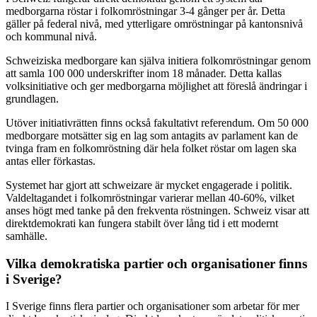
medborgarna röstar i folkomröstningar 3-4 gånger per år. Detta
gäller på federal nivå, med ytterligare omröstningar på kantonsnivå
och kommunal nivå.
Schweiziska medborgare kan själva initiera folkomröstningar genom
att samla 100 000 underskrifter inom 18 månader. Detta kallas
volksinitiative och ger medborgarna möjlighet att föreslå ändringar i
grundlagen.
Utöver initiativrätten finns också fakultativt referendum. Om 50 000
medborgare motsätter sig en lag som antagits av parlament kan de
tvinga fram en folkomröstning där hela folket röstar om lagen ska
antas eller förkastas.
Systemet har gjort att schweizare är mycket engagerade i politik.
Valdeltagandet i folkomröstningar varierar mellan 40-60%, vilket
anses högt med tanke på den frekventa röstningen. Schweiz visar att
direktdemokrati kan fungera stabilt över lång tid i ett modernt
samhälle.
Vilka demokratiska partier och organisationer finns
i Sverige?
I Sverige finns flera partier och organisationer som arbetar för mer