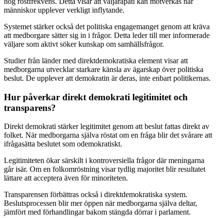
hög röstfrekvens. Detta visar att väljarapati kan motverkas när
människor upplever verkligt inflytande.
Systemet stärker också det politiska engagemanget genom att kräva
att medborgare sätter sig in i frågor. Detta leder till mer informerade
väljare som aktivt söker kunskap om samhällsfrågor.
Studier från länder med direktdemokratiska element visar att
medborgarna utvecklar starkare känsla av ägarskap över politiska
beslut. De upplever att demokratin är deras, inte enbart politikernas.
Hur påverkar direkt demokrati legitimitet och
transparens?
Direkt demokrati stärker legitimitet genom att beslut fattas direkt av
folket. När medborgarna själva röstat om en fråga blir det svårare att
ifrågasätta beslutet som odemokratiskt.
Legitimiteten ökar särskilt i kontroversiella frågor där meningarna
går isär. Om en folkomröstning visar tydlig majoritet blir resultatet
lättare att acceptera även för minoriteten.
Transparensen förbättras också i direktdemokratiska system.
Beslutsprocessen blir mer öppen när medborgarna själva deltar,
jämfört med förhandlingar bakom stängda dörrar i parlament.