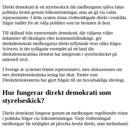
Direkt demokrati är ett styrelseskick där medborgarna själva fattar
politiska beslut genom folkomröstningar, utan att gå via valda
representanter. I detta system röstar röstberättigade direkt i enskilda
frågor istället för att välja politiker som tar besluten åt dem.
Till skillnad från representativ demokrati, där väljarna väljer
ledamöter till riksdagen eller kommunfullmäktige, ger
direktdemokrati medborgarna direkt inflytande över olika frågor.
Schweiz är det tydligaste exemplet på ett land där
direktdemokratiska element har integrerats i styrelseskicket på
nationell nivå.
I Sverige är systemet främst representativt, men diskussionen om
mer direktdemokratiska inslag har ökat. Partier som
Direktdemokraterna har gjort frågan till sin huvudsakliga ideologi.
Hur fungerar direkt demokrati som
styrelseskick?
Direkt demokrati fungerar genom att medborgare regelbundet röstar
i politiska frågor via folkomröstningar. Varje röstberättigad
medborgare får möjlighet att påverka beslut direkt, utan mellanhand.