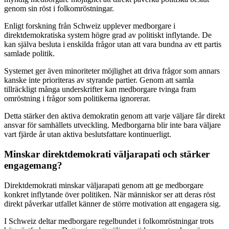
genom sin röst i folkomröstningar.
Enligt forskning från Schweiz upplever medborgare i
direktdemokratiska system högre grad av politiskt inflytande. De
kan själva besluta i enskilda frågor utan att vara bundna av ett partis
samlade politik.
Systemet ger även minoriteter möjlighet att driva frågor som annars
kanske inte prioriteras av styrande partier. Genom att samla
tillräckligt många underskrifter kan medborgare tvinga fram
omröstning i frågor som politikerna ignorerar.
Detta stärker den aktiva demokratin genom att varje väljare får direkt
ansvar för samhällets utveckling. Medborgarna blir inte bara väljare
vart fjärde år utan aktiva beslutsfattare kontinuerligt.
Minskar direktdemokrati väljarapati och stärker
engagemang?
Direktdemokrati minskar väljarapati genom att ge medborgare
konkret inflytande över politiken. När människor ser att deras röst
direkt påverkar utfallet känner de större motivation att engagera sig.
I Schweiz deltar medborgare regelbundet i folkomröstningar trots