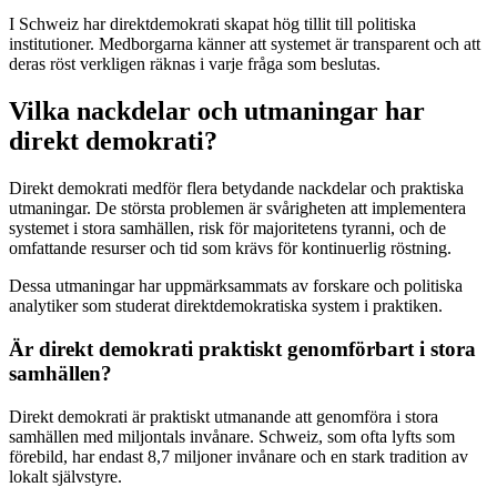
I Schweiz har direktdemokrati skapat hög tillit till politiska
institutioner. Medborgarna känner att systemet är transparent och att
deras röst verkligen räknas i varje fråga som beslutas.
Vilka nackdelar och utmaningar har
direkt demokrati?
Direkt demokrati medför flera betydande nackdelar och praktiska
utmaningar. De största problemen är svårigheten att implementera
systemet i stora samhällen, risk för majoritetens tyranni, och de
omfattande resurser och tid som krävs för kontinuerlig röstning.
Dessa utmaningar har uppmärksammats av forskare och politiska
analytiker som studerat direktdemokratiska system i praktiken.
Är direkt demokrati praktiskt genomförbart i stora
samhällen?
Direkt demokrati är praktiskt utmanande att genomföra i stora
samhällen med miljontals invånare. Schweiz, som ofta lyfts som
förebild, har endast 8,7 miljoner invånare och en stark tradition av
lokalt självstyre.