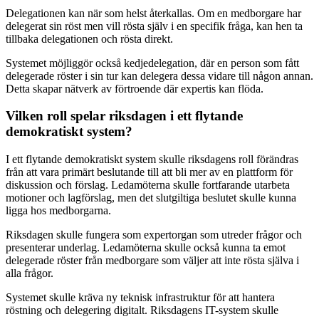
Delegationen kan när som helst återkallas. Om en medborgare har
delegerat sin röst men vill rösta själv i en specifik fråga, kan hen ta
tillbaka delegationen och rösta direkt.
Systemet möjliggör också kedjedelegation, där en person som fått
delegerade röster i sin tur kan delegera dessa vidare till någon annan.
Detta skapar nätverk av förtroende där expertis kan flöda.
Vilken roll spelar riksdagen i ett flytande
demokratiskt system?
I ett flytande demokratiskt system skulle riksdagens roll förändras
från att vara primärt beslutande till att bli mer av en plattform för
diskussion och förslag. Ledamöterna skulle fortfarande utarbeta
motioner och lagförslag, men det slutgiltiga beslutet skulle kunna
ligga hos medborgarna.
Riksdagen skulle fungera som expertorgan som utreder frågor och
presenterar underlag. Ledamöterna skulle också kunna ta emot
delegerade röster från medborgare som väljer att inte rösta själva i
alla frågor.
Systemet skulle kräva ny teknisk infrastruktur för att hantera
röstning och delegering digitalt. Riksdagens IT-system skulle