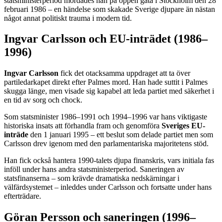
statsministerperiod mördades han på öppen gata i Stockholm den 28
februari 1986 – en händelse som skakade Sverige djupare än nästan
något annat politiskt trauma i modern tid.
Ingvar Carlsson och EU-inträdet (1986–
1996)
Ingvar Carlsson
fick det otacksamma uppdraget att ta över
partiledarkapet direkt efter Palmes mord. Han hade suttit i Palmes
skugga länge, men visade sig kapabel att leda partiet med säkerhet i
en tid av sorg och chock.
Som statsminister 1986–1991 och 1994–1996 var hans viktigaste
historiska insats att förhandla fram och genomföra
Sveriges EU-
inträde
den 1 januari 1995 – ett beslut som delade partiet men som
Carlsson drev igenom med den parlamentariska majoritetens stöd.
Han fick också hantera 1990-talets djupa finanskris, vars initiala fas
inföll under hans andra statsministerperiod. Saneringen av
statsfinanserna – som krävde dramatiska nedskärningar i
välfärdsystemet – inleddes under Carlsson och fortsatte under hans
efterträdare.
Göran Persson och saneringen (1996–