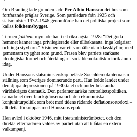
Om Branting lade grunden lade
Per Albin Hansson
det hus som
fortfarande präglar Sverige. Som partiledare från 1925 och
statsminister 1932–1946 genomförde han det politiska projekt som
kallas
folkhemsbygget
.
Termen
folkhem
myntade han i ett riksdagstal 1928: “Det goda
hemmet känner inga privilegierade eller tillbakasatta, inga kelgrisar
och inga styvbarn.” Visionen var ett samhälle utan klassklyftor, med
gemensam trygghet som grund. Frasen blev partiets starkaste
ideologiska formel och återklingar i socialdemokratisk retorik ännu
idag.
Under Hanssons statsministerskap befäste Socialdemokraterna sin
ställning som Sveriges dominerande parti. Han ledde landet under
den djupa depressionen på 1930-talet och under hela andra
världskrigets dramatik. Den parlamentariska neutralitetspolitiken,
samarbetet över blockgränserna och den ekonomiska
konjunkturpolitik som bröt med tidens rådande deflationsortodoxi –
allt detta förknippas med Hanssons epok.
Han avled i oktober 1946, mitt i statsministerämbetet, och den
direkta efterträdaren valdes av partiet utan att tillåtas en extern
valkampanj.