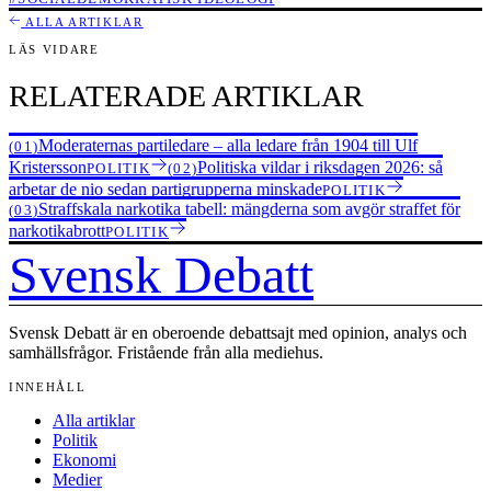
ALLA ARTIKLAR
LÄS VIDARE
RELATERADE ARTIKLAR
Moderaternas partiledare – alla ledare från 1904 till Ulf
(01)
Kristersson
Politiska vildar i riksdagen 2026: så
POLITIK
(02)
arbetar de nio sedan partigrupperna minskade
POLITIK
Straffskala narkotika tabell: mängderna som avgör straffet för
(03)
narkotikabrott
POLITIK
Svensk Debatt
Svensk Debatt är en oberoende debattsajt med opinion, analys och
samhällsfrågor. Fristående från alla mediehus.
INNEHÅLL
Alla artiklar
Politik
Ekonomi
Medier