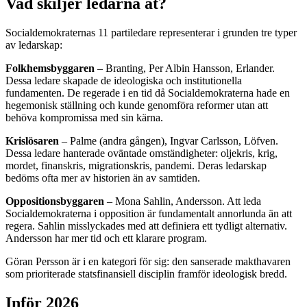
Vad skiljer ledarna åt?
Socialdemokraternas 11 partiledare representerar i grunden tre typer
av ledarskap:
Folkhemsbyggaren
– Branting, Per Albin Hansson, Erlander.
Dessa ledare skapade de ideologiska och institutionella
fundamenten. De regerade i en tid då Socialdemokraterna hade en
hegemonisk ställning och kunde genomföra reformer utan att
behöva kompromissa med sin kärna.
Krislösaren
– Palme (andra gången), Ingvar Carlsson, Löfven.
Dessa ledare hanterade oväntade omständigheter: oljekris, krig,
mordet, finanskris, migrationskris, pandemi. Deras ledarskap
bedöms ofta mer av historien än av samtiden.
Oppositionsbyggaren
– Mona Sahlin, Andersson. Att leda
Socialdemokraterna i opposition är fundamentalt annorlunda än att
regera. Sahlin misslyckades med att definiera ett tydligt alternativ.
Andersson har mer tid och ett klarare program.
Göran Persson är i en kategori för sig: den sanserade makthavaren
som prioriterade statsfinansiell disciplin framför ideologisk bredd.
Inför 2026