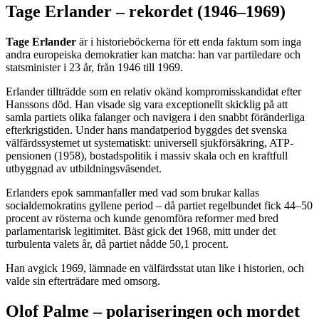
Tage Erlander – rekordet (1946–1969)
Tage Erlander
är i historieböckerna för ett enda faktum som inga
andra europeiska demokratier kan matcha: han var partiledare och
statsminister i 23 år, från 1946 till 1969.
Erlander tillträdde som en relativ okänd kompromisskandidat efter
Hanssons död. Han visade sig vara exceptionellt skicklig på att
samla partiets olika falanger och navigera i den snabbt föränderliga
efterkrigstiden. Under hans mandatperiod byggdes det svenska
välfärdssystemet ut systematiskt: universell sjukförsäkring, ATP-
pensionen (1958), bostadspolitik i massiv skala och en kraftfull
utbyggnad av utbildningsväsendet.
Erlanders epok sammanfaller med vad som brukar kallas
socialdemokratins gyllene period – då partiet regelbundet fick 44–50
procent av rösterna och kunde genomföra reformer med bred
parlamentarisk legitimitet. Bäst gick det 1968, mitt under det
turbulenta valets år, då partiet nådde 50,1 procent.
Han avgick 1969, lämnade en välfärdsstat utan like i historien, och
valde sin efterträdare med omsorg.
Olof Palme – polariseringen och mordet