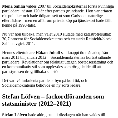
Mona Sahlin
valdes 2007 till Socialdemokraternas första kvinnliga
partiledare, nästan 120 år efter partiets grundande. Hon var erfaren
rikspolitiker och hade tidigare sett ut som Carlssons naturlige
efterträdare – men en affär om privata köp på tjänstekort hade fällt
henne på 1990-talet.
Nu var hon tillbaka, men valet 2010 slutade med katastrofresultat:
30,7 procent för Socialdemokraterna och ett starkt Reinfeldt-block.
Sahlin avgick 2011.
Hennes efterträdare
Håkan Juholt
satt knappt tio månader, från
mars 2011 till januari 2012 – Socialdemokraternas kortast sittande
partiledare. Revelationer om felaktigt uttagen bostadsersättning och
en kommunikativ stil som upplevdes som rörigt ledde till att
partistyrelsen drog tillbaka sitt stöd.
Det var två turbulenta partiledarbyn på kort tid, och
Socialdemokraterna behövde en ny sorts ledare.
Stefan Löfven – fackordföranden som
statsminister (2012–2021)
Stefan Löfven
hade aldrig suttit i riksdagen när han valdes till