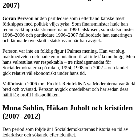
2007)
Göran Persson
är den partiledare som i efterhand kanske mest
förknippas med politisk viljestyrka. Som finansminister hade han
redan ryckt upp statsfinanserna ur 1990-talskrisen; som statsminister
1996–2006 och partiledare 1996–2007 fullbordade han saneringen
och lämnade överskott i statskassan när han avgick.
Persson var inte en folklig figur i Palmes mening. Han var slug,
maktmedveten och hade en reputation för att inte tåla mothugg. Men
hans valresultat var respektabla – tre riksdagsmandat för
Socialdemokraterna på raken, 1994, 1998 och 2002 – och landet
gick relativt väl ekonomiskt under hans tid.
Valförlusten 2006 mot Fredrik Reinfeldts Nya Moderaterna var ändå
bred och oväntad. Persson avgick omedelbart och har sedan dess
hållit låg profil i rikspolitiken.
Mona Sahlin, Håkan Juholt och kristiden
(2007–2012)
Den period som följde är i Socialdemokraternas historia en tid av
ledarkriser och sökande efter identitet.