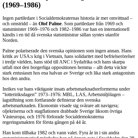
(1969–1986)
Ingen partiledare i Socialdemokraternas historia är mer omvittnad –
och omstridd – än
Olof Palme
. Som partiledare från 1969 och
statsminister 1969–1976 och 1982–1986 var han en internationell
kändis i en tid då svenska statsministrar sällan syntes utanför
Norden.
Palme polariserade den svenska opinionen som ingen annan. Hans
kritik av USA:s krig i Vietnam, hans solidaritet med befrielserörelser
i tredje världen, hans stöd till ANC i Sydafrika och hans skarpa
utfall mot den borgerliga oppositionen hemma – allt detta väckte
stark entusiasm hos ena halvan av Sverige och lika stark antagonism
hos den andra.
Inrikes var hans viktigaste insats arbetsmarknadsreformerna under
“lotteririksdagen” 1973–1976: MBL, LAS, Arbetsmiljölagen –
lagstiftning som fortfarande definierar den svenska
arbetsmarknaden. Ekonomin visade sig svårare att navigera;
oljekriserna och stagflationen drabbade Sverige liksom övriga
Västeuropa, och 1976 förlorade Socialdemokraterna
regeringsmakten för första gången på 44 år.
Han kom tillbaka 1982 och vann valet. Fyra år in i sin andra