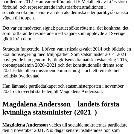
partiledare 2012. Han var ordförande i IF Metall, ett av LO:s stora
förbund, och representerade industriarbetartraditionen i
socialdemokratin snarare än den akademiska eller partibyråkratiska
vägen till toppen.
Det var en medveten signal: partiet sökte rötterna, det konkreta, det
som fortfarande resonerade med väljare som upplevde att Sverige
glidit ifrån dem.
Strategin fungerade. Löfven vann riksdagsvalet 2014 och bildade en
koalitionsregering med Miljöpartiet. Som statsminister 2014–2021
navigerade han genom flyktingkrisens dramatiska eskalering 2015,
coronapandemin 2020–2021 och det konstitutionella drama som
2021 ledde till en misstroendeomröstning – och ett remarkabelt
politiskt överlevnad.
Han lämnade partiledarkapet och statsministerposten i november
2021 och överlät staffetten till Magdalena Andersson.
Magdalena Andersson – landets första
kvinnliga statsminister (2021–)
Magdalena Andersson
valdes till socialdemokraternas partiledare
den 4 november 2021. Nio dagar senare installerades hon som