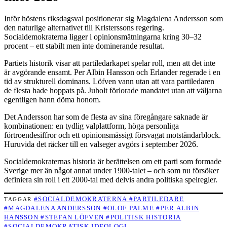
Inför höstens riksdagsval positionerar sig Magdalena Andersson som
den naturlige alternativet till Kristerssons regering.
Socialdemokraterna ligger i opinionsmätningarna kring 30–32
procent – ett stabilt men inte dominerande resultat.
Partiets historik visar att partiledarkapet spelar roll, men att det inte
är avgörande ensamt. Per Albin Hansson och Erlander regerade i en
tid av strukturell dominans. Löfven vann utan att vara partiledaren
de flesta hade hoppats på. Juholt förlorade mandatet utan att väljarna
egentligen hann döma honom.
Det Andersson har som de flesta av sina föregångare saknade är
kombinationen: en tydlig valplattform, höga personliga
förtroendesiffror och ett opinionsmässigt försvagat motståndarblock.
Huruvida det räcker till en valseger avgörs i september 2026.
Socialdemokraternas historia är berättelsen om ett parti som formade
Sverige mer än något annat under 1900-talet – och som nu försöker
definiera sin roll i ett 2000-tal med delvis andra politiska spelregler.
#SOCIALDEMOKRATERNA
#PARTILEDARE
TAGGAR
#MAGDALENA ANDERSSON
#OLOF PALME
#PER ALBIN
HANSSON
#STEFAN LÖFVEN
#POLITISK HISTORIA
#SOCIALDEMOKRATISK IDEOLOGI