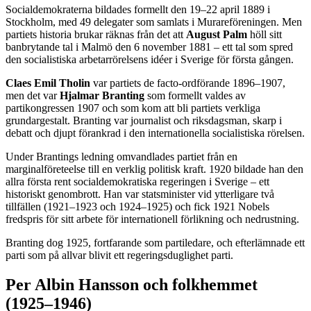
Socialdemokraterna bildades formellt den 19–22 april 1889 i
Stockholm, med 49 delegater som samlats i Murareföreningen. Men
partiets historia brukar räknas från det att
August Palm
höll sitt
banbrytande tal i Malmö den 6 november 1881 – ett tal som spred
den socialistiska arbetarrörelsens idéer i Sverige för första gången.
Claes Emil Tholin
var partiets de facto-ordförande 1896–1907,
men det var
Hjalmar Branting
som formellt valdes av
partikongressen 1907 och som kom att bli partiets verkliga
grundargestalt. Branting var journalist och riksdagsman, skarp i
debatt och djupt förankrad i den internationella socialistiska rörelsen.
Under Brantings ledning omvandlades partiet från en
marginalföreteelse till en verklig politisk kraft. 1920 bildade han den
allra första rent socialdemokratiska regeringen i Sverige – ett
historiskt genombrott. Han var statsminister vid ytterligare två
tillfällen (1921–1923 och 1924–1925) och fick 1921 Nobels
fredspris för sitt arbete för internationell förlikning och nedrustning.
Branting dog 1925, fortfarande som partiledare, och efterlämnade ett
parti som på allvar blivit ett regeringsduglighet parti.
Per Albin Hansson och folkhemmet
(1925–1946)