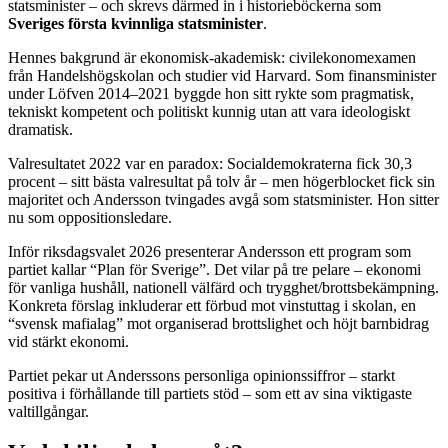
statsminister – och skrevs därmed in i historieböckerna som
Sveriges första kvinnliga statsminister
.
Hennes bakgrund är ekonomisk-akademisk: civilekonomexamen
från Handelshögskolan och studier vid Harvard. Som finansminister
under Löfven 2014–2021 byggde hon sitt rykte som pragmatisk,
tekniskt kompetent och politiskt kunnig utan att vara ideologiskt
dramatisk.
Valresultatet 2022 var en paradox: Socialdemokraterna fick 30,3
procent – sitt bästa valresultat på tolv år – men högerblocket fick sin
majoritet och Andersson tvingades avgå som statsminister. Hon sitter
nu som oppositionsledare.
Inför riksdagsvalet 2026 presenterar Andersson ett program som
partiet kallar “Plan för Sverige”. Det vilar på tre pelare – ekonomi
för vanliga hushåll, nationell välfärd och trygghet/brottsbekämpning.
Konkreta förslag inkluderar ett förbud mot vinstuttag i skolan, en
“svensk mafialag” mot organiserad brottslighet och höjt barnbidrag
vid stärkt ekonomi.
Partiet pekar ut Anderssons personliga opinionssiffror – starkt
positiva i förhållande till partiets stöd – som ett av sina viktigaste
valtillgångar.