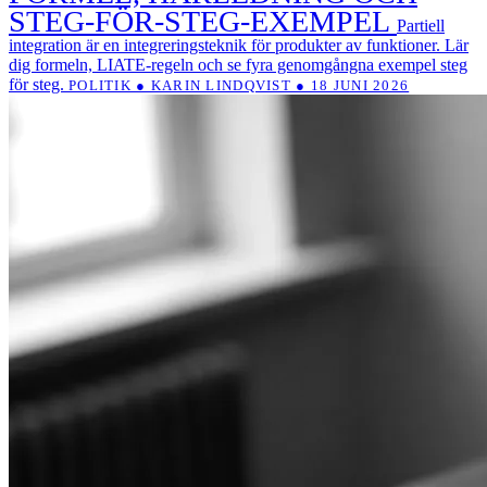
STEG-FÖR-STEG-EXEMPEL
Partiell
integration är en integreringsteknik för produkter av funktioner. Lär
dig formeln, LIATE-regeln och se fyra genomgångna exempel steg
för steg.
POLITIK ● KARIN LINDQVIST ● 18 JUNI 2026