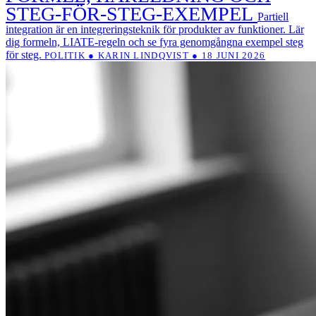
STEG-FÖR-STEG-EXEMPEL
Partiell
integration är en integreringsteknik för produkter av funktioner. Lär
dig formeln, LIATE-regeln och se fyra genomgångna exempel steg
för steg.
POLITIK ● KARIN LINDQVIST ● 18 JUNI 2026