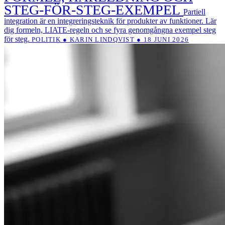
STEG-FÖR-STEG-EXEMPEL
Partiell
integration är en integreringsteknik för produkter av funktioner. Lär
dig formeln, LIATE-regeln och se fyra genomgångna exempel steg
för steg.
POLITIK ● KARIN LINDQVIST ● 18 JUNI 2026