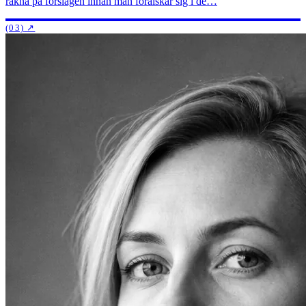
räkna på förslagen innan man förälskar sig i de…
(03)
↗