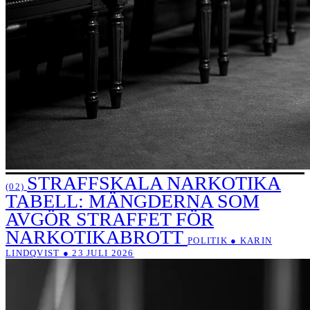
STRAFFSKALA NARKOTIKA
(02)
TABELL: MÄNGDERNA SOM
AVGÖR STRAFFET FÖR
NARKOTIKABROTT
POLITIK ● KARIN
LINDQVIST ● 23 JULI 2026