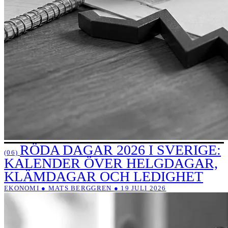
RÖDA DAGAR 2026 I SVERIGE:
(06)
KALENDER ÖVER HELGDAGAR,
KLÄMDAGAR OCH LEDIGHET
EKONOMI ● MATS BERGGREN ● 19 JULI 2026