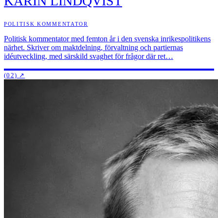
KARIN LINDQVIST
POLITISK KOMMENTATOR
Politisk kommentator med femton år i den svenska inrikespolitikens
närhet. Skriver om maktdelning, förvaltning och partiernas
idéutveckling, med särskild svaghet för frågor där ret…
(02)
↗