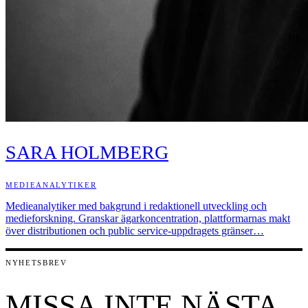
SARA HOLMBERG
MEDIEANALYTIKER
Medieanalytiker med bakgrund i redaktionell utveckling och
medieforskning. Granskar ägarkoncentration, plattformarnas makt
över distributionen och public service-uppdragets gränser…
NYHETSBREV
MISSA INTE NÄSTA