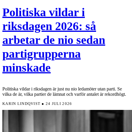
Politiska vildar i
riksdagen 2026: så
arbetar de nio sedan
partigrupperna
minskade
Politiska vildar i riksdagen är just nu nio ledamöter utan parti. Se
vilka de är, vilka partier de lämnat och varför antalet är rekordhögt.
KARIN LINDQVIST ● 24 JULI 2026