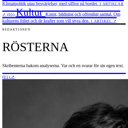
Klimatpolitik utan besvärjelser, med siffror på bordet.
3 ARTIKLAR
Kultur
Konst, bildning och offentligt samtal. Om
↗
(05)
kulturens frihet och de krafter som vill styra den.
1 ARTIKEL ↗
REDAKTIONEN
RÖSTERNA
Skribenterna bakom analyserna. Var och en svarar för sin egen text.
(01)
↗