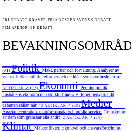
FRI DEBATT KRÄVER FRIA RÖSTER
SVENSK DEBATT
FEM ARENOR, EN DEBATT
BEVAKNINGSOMRÅ
Politik
Makt, partier och förvaltning. Analyser av
(01)
svensk inrikespolitik, reformer och de idéer som styr besluten.
45
Ekonomi
Penningpolitik,
ARTIKLAR ↗
(02)
hushållens ekonomi och strukturfrågor. Vi följer pengarna dit
Medier
debatten sällan når.
43 ARTIKLAR ↗
(03)
Ägarkoncentration, plattformsmakt och public service. Granskning
av dem som granskar alla andra.
2 ARTIKLAR ↗
(04)
Klimat
Målkonflikter, teknikval och ansvarsfördelning.