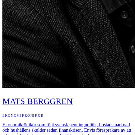
MATS BERGGREN
EKONOMIKRÖNIKÖR
Ekonomikrönikör som följt svensk penningpolitik, bostadsmarknad
och hushållens skulder sedan finanskrisen. Envis förespråkare av att