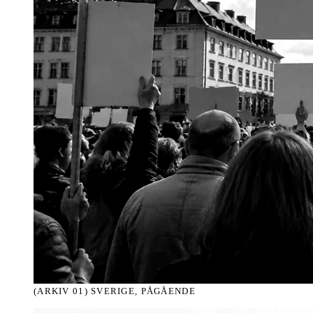
(ARKIV 01)
SVERIGE, PÅGÅENDE