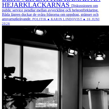
HEJARKLACKARNAS
Diskussionen om
public service pendlar mellan avveckling och helgonförklaring.
Båda lägren duckar de svåra frågorna om uppdrag, gränser och
ansvarsutkrävande.
POLITIK ● KARIN LINDQVIST ● 16 JUNI
2026