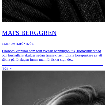
MATS BERGGREN
EKONOMIKRÖNIKÖR
Ekonomikrönikör som följt svensk penningpolitik, bostadsmarknad
och hushållens skulder sedan finanskrisen. Envis förespråkare av att
räkna på förslagen innan man förälskar sig i de…
(03)
↗