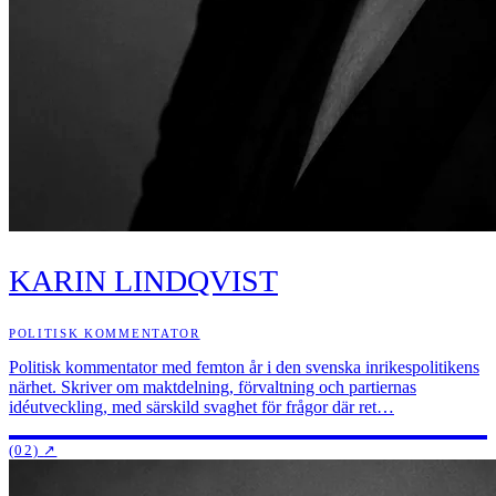
KARIN LINDQVIST
POLITISK KOMMENTATOR
Politisk kommentator med femton år i den svenska inrikespolitikens
närhet. Skriver om maktdelning, förvaltning och partiernas
idéutveckling, med särskild svaghet för frågor där ret…
(02)
↗