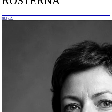
RÖSTERNA
(01)
↗