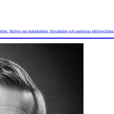
rhet. Skriver om maktdelning, förvaltning och partiernas idéutveckling