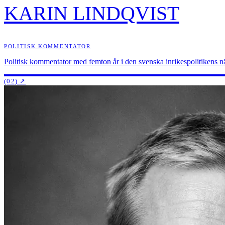
KARIN LINDQVIST
POLITISK KOMMENTATOR
Politisk kommentator med femton år i den svenska inrikespolitikens nä
(02)
↗