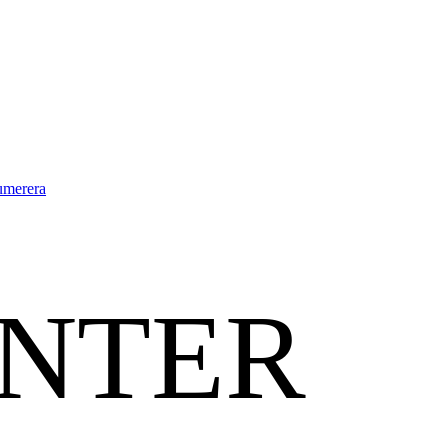
umerera
ENTER